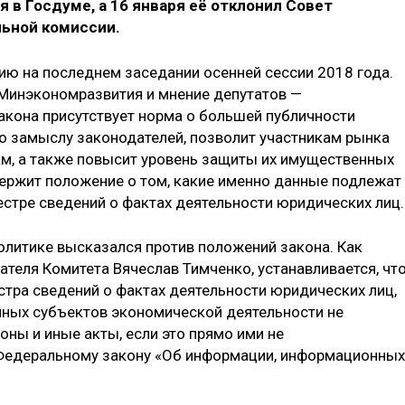
 в Госдуме, а 16 января её отклонил Совет
ьной комиссии.
ию на последнем заседании осенней сессии 2018 года.
 Минэкономразвития и мнение депутатов —
 закона присутствует норма о большей публичности
по замыслу законодателей, позволит участникам рынка
ам, а также повысит уровень защиты их имущественных
держит положение о том, какие именно данные подлежат
стре сведений о фактах деятельности юридических лиц.
литике высказался против положений закона. Как
теля Комитета Вячеслав Тимченко, устанавливается, что
тра сведений о фактах деятельности юридических лиц,
иных субъектов экономической деятельности не
ы и иные акты, если это прямо ими не
т Федеральному закону «Об информации, информационных