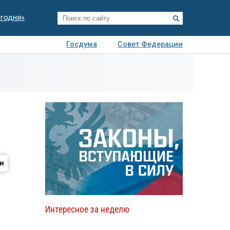
егодня»
Госдума
Совет Федерации
я
Авто
Недвижимость
Технологии
иза
Интересное за неделю