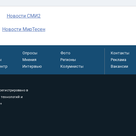
Новости СМИ2
Новости МирТесен
Опросы
Фото
Контакты
ы
Мнения
Регионы
Реклама
ентр
Интервью
Колумнисты
Вакансии
регистрировано в
 технологий и
8+
.