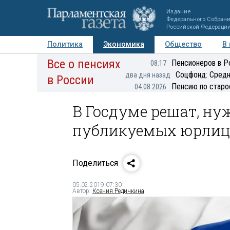
Издание
Федерального Собран
Российской Федераци
Политика
Экономика
Общество
В
Все о пенсиях
Фото
Авторы
Персоны
Мнения
Регионы
Пенсионеров в Р
08:17
Соцфонд: Средн
два дня назад
в России
Пенсию по старо
04.08.2026
В Госдуме решат, ну
публикуемых юрли
Поделиться
05.02.2019 07:30
Автор:
Ксения Редичкина