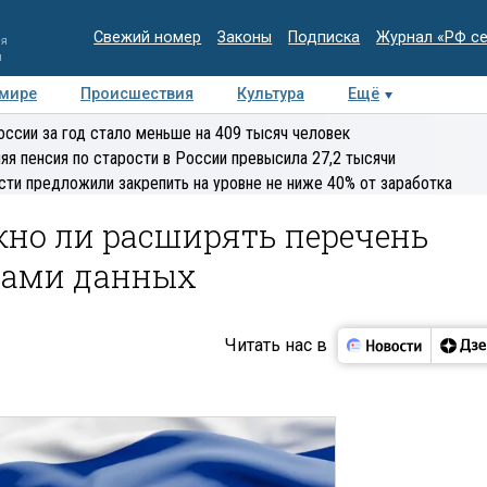
Свежий номер
Законы
Подписка
Журнал «РФ с
ия
и
 мире
Происшествия
Культура
Ещё
Медиацентр
Интервью
Колумнисты
Делова
оссии за год стало меньше на 409 тысяч человек
эксперт
яя пенсия по старости в России превысила 27,2 тысячи
сти предложили закрепить на уровне не ниже 40% от заработка
жно ли расширять перечень
цами данных
Читать нас в