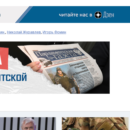
шин
,
Николай Журавлев
,
Игорь Фомин