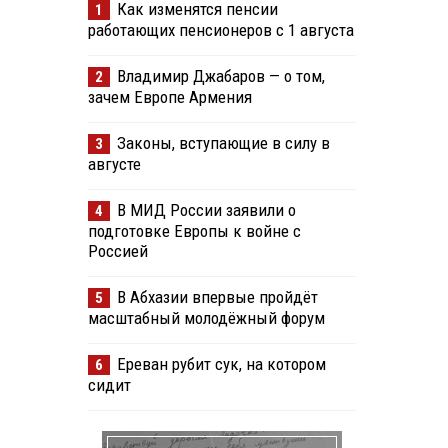
Как изменятся пенсии
1
работающих пенсионеров с 1 августа
Владимир Джабаров — о том,
2
зачем Европе Армения
Законы, вступающие в силу в
3
августе
В МИД России заявили о
4
подготовке Европы к войне с
Россией
В Абхазии впервые пройдёт
5
масштабный молодёжный форум
Ереван рубит сук, на котором
6
сидит