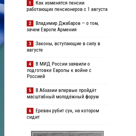
Как изменятся пенсии
1
работающих пенсионеров с 1 августа
Владимир Джабаров — о том,
2
зачем Европе Армения
Законы, вступающие в силу в
3
августе
В МИД России заявили о
4
подготовке Европы к войне с
Россией
В Абхазии впервые пройдёт
5
масштабный молодёжный форум
Ереван рубит сук, на котором
6
сидит