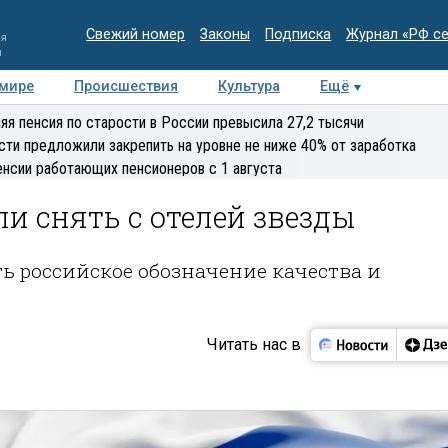
Свежий номер
Законы
Подписка
Журнал «РФ с
ия
и
 мире
Происшествия
Культура
Ещё
Медиацентр
Интервью
Колумнисты
Делова
яя пенсия по старости в России превысила 27,2 тысячи
эксперт
сти предложили закрепить на уровне не ниже 40% от заработка
енсии работающих пенсионеров с 1 августа
и снять с отелей звезды
ь российское обозначение качества и
Читать нас в