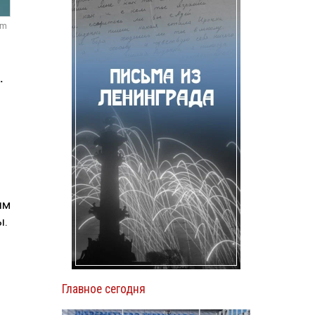
om
.
ым
ы.
Главное сегодня