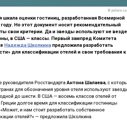
© pxhere.c
я шкала оценки гостиниц, разработанная Всемирной
 году. Но этот документ носит рекомендательный
яты свои критерии. Да и звезды используют не везде
роны, в США — классы. Первый зампред Комитета
ке
Надежда Школкина
предложила разработать
ти» для классификации отелей и свои требования к
е руководителя Росстандарта
Антона Шалаева
, с котор
 странах для обозначения уровня отеля используют звезд
 одной до шести. В США — восемь классов отелей от
и Греции долгое время для классификации гостиницы
 «Может, и нам стоит разработать собственное
икации отелей?» — предложила Школкина.