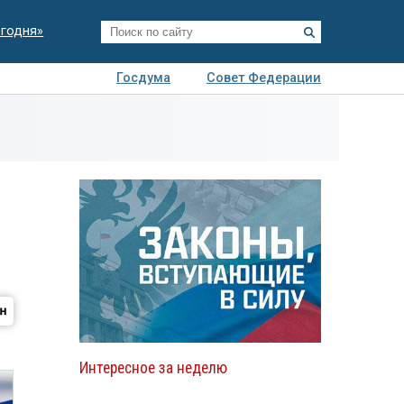
егодня»
Госдума
Совет Федерации
я
Авто
Недвижимость
Технологии
иза
Интересное за неделю