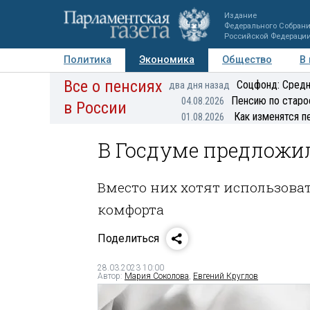
Издание
Федерального Собран
Российской Федераци
Политика
Экономика
Общество
В
Все о пенсиях
Фото
Авторы
Персоны
Мнения
Регионы
Соцфонд: Средн
два дня назад
Пенсию по старо
04.08.2026
в России
Как изменятся п
01.08.2026
В Госдуме предложил
Вместо них хотят использоват
комфорта
Поделиться
28.03.2023 10:00
Автор:
Мария Соколова
,
Евгений Круглов