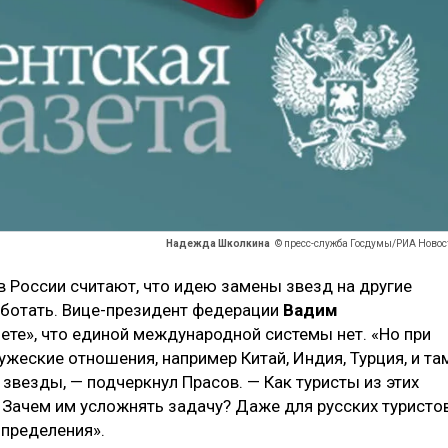
Надежда Школкина
© пресс-служба Госдумы/РИА Новос
в России считают, что идею замены звезд на другие
аботать. Вице-президент федерации
Вадим
ете», что единой международной системы нет. «Но при
ужеские отношения, например Китай, Индия, Турция, и та
 звезды, — подчеркнул Прасов. — Как туристы из этих
 Зачем им усложнять задачу? Даже для русских туристо
пределения».