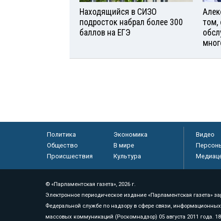
Находящийся в СИЗО
Алек
подросток набрал более 300
том,
баллов на ЕГЭ
обсл
мног
Политика
Экономика
Видео
Общество
В мире
Персон
Происшествия
Культура
Медиац
© «Парламентская газета», 2026 г.
Электронное периодическое издание «Парламентская газета» за
Федеральной службе по надзору в сфере связи, информационных
массовых коммуникаций (Роскомнадзор) 05 августа 2011 года. 1