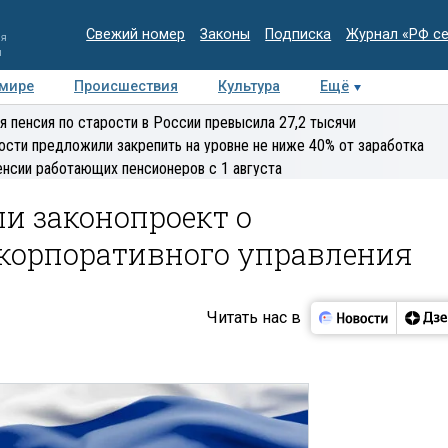
Свежий номер
Законы
Подписка
Журнал «РФ с
ия
и
 мире
Происшествия
Культура
Ещё
Медиацентр
Интервью
Колумнисты
Делова
я пенсия по старости в России превысила 27,2 тысячи
эксперт
ости предложили закрепить на уровне не ниже 40% от заработка
енсии работающих пенсионеров с 1 августа
и законопроект о
корпоративного управления
Читать нас в