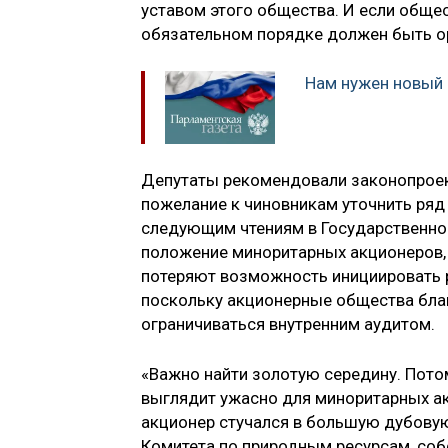
уставом этого общества. И если общес
обязательном порядке должен быть ор
Нам нужен новый 
Депутаты рекомендовали законопроект
пожелание к чиновникам уточнить ряд
следующим чтениям в Государственной
положение миноритарных акционеров,
потеряют возможность инициировать 
поскольку акционерные общества бла
ограничиваться внутренним аудитом.
«Важно найти золотую середину. Пото
выглядит ужасно для миноритарных а
акционер стучался в большую дубовую
Комитета по природным ресурсам, со