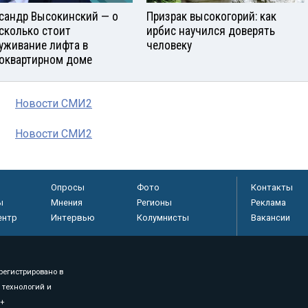
сандр Высокинский — о
Призрак высокогорий: как
 сколько стоит
ирбис научился доверять
уживание лифта в
человеку
оквартирном доме
Новости СМИ2
Новости СМИ2
Опросы
Фото
Контакты
ы
Мнения
Регионы
Реклама
ентр
Интервью
Колумнисты
Вакансии
регистрировано в
 технологий и
8+