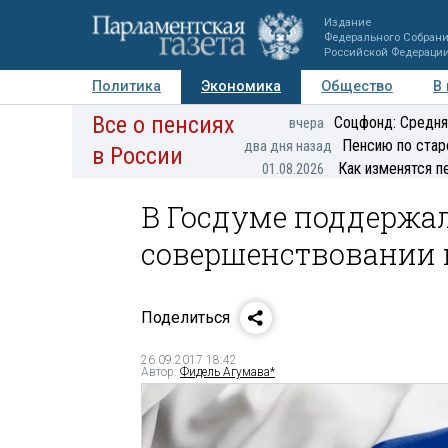
Издание
Федерального Собран
Российской Федераци
Политика
Экономика
Общество
В
Все о пенсиях
Фото
Авторы
Персоны
Мнения
Регионы
Соцфонд: Средня
вчера
Пенсию по стар
два дня назад
в России
Как изменятся п
01.08.2026
В Госдуме поддержал
совершенствовании 
Поделиться
26.09.2017 18:42
Автор:
Фидель Агумава*