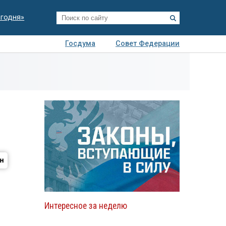
егодня»
Госдума
Совет Федерации
я
Авто
Недвижимость
Технологии
иза
Интересное за неделю