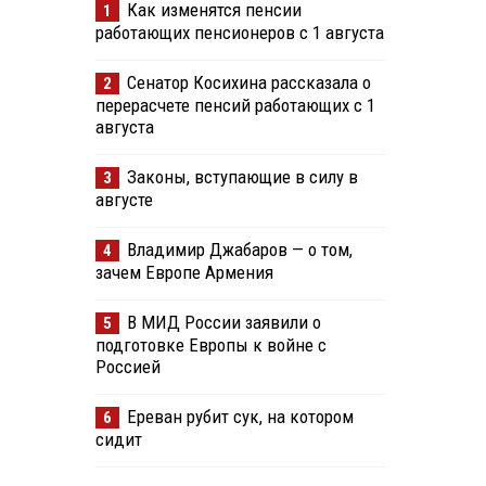
Как изменятся пенсии
1
работающих пенсионеров с 1 августа
Сенатор Косихина рассказала о
2
перерасчете пенсий работающих с 1
августа
Законы, вступающие в силу в
3
августе
Владимир Джабаров — о том,
4
зачем Европе Армения
В МИД России заявили о
5
подготовке Европы к войне с
Россией
Ереван рубит сук, на котором
6
сидит