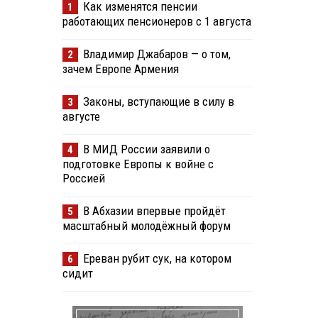
Как изменятся пенсии
1
работающих пенсионеров с 1 августа
Владимир Джабаров — о том,
2
зачем Европе Армения
Законы, вступающие в силу в
3
августе
В МИД России заявили о
4
подготовке Европы к войне с
Россией
В Абхазии впервые пройдёт
5
масштабный молодёжный форум
Ереван рубит сук, на котором
6
сидит