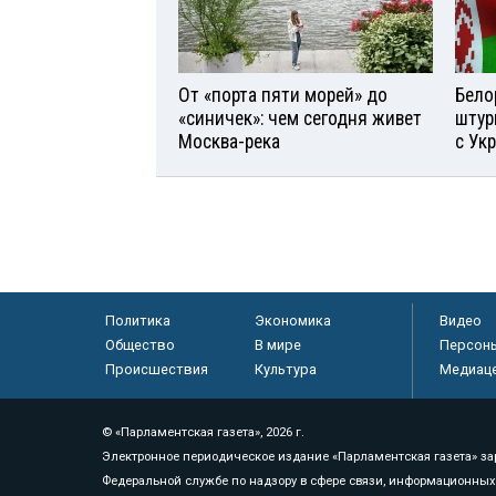
От «порта пяти морей» до
Бело
«синичек»: чем сегодня живет
штур
Москва-река
с Ук
Политика
Экономика
Видео
Общество
В мире
Персон
Происшествия
Культура
Медиац
© «Парламентская газета», 2026 г.
Электронное периодическое издание «Парламентская газета» за
Федеральной службе по надзору в сфере связи, информационных