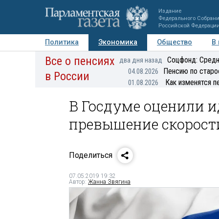
Издание
Федерального Собран
Российской Федераци
Политика
Экономика
Общество
В
Все о пенсиях
Фото
Авторы
Персоны
Мнения
Регионы
Соцфонд: Средн
два дня назад
Пенсию по старо
04.08.2026
в России
Как изменятся п
01.08.2026
В Госдуме оценили и
превышение скорости
Поделиться
07.05.2019 19:32
Автор:
Жанна Звягина