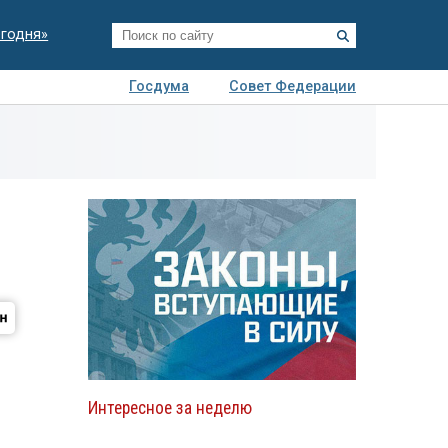
егодня»
Госдума
Совет Федерации
я
Авто
Недвижимость
Технологии
иза
Интересное за неделю