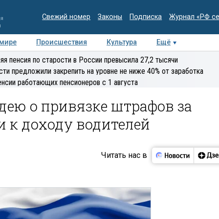
Свежий номер
Законы
Подписка
Журнал «РФ с
ия
и
 мире
Происшествия
Культура
Ещё
Медиацентр
Интервью
Колумнисты
Делова
яя пенсия по старости в России превысила 27,2 тысячи
эксперт
сти предложили закрепить на уровне не ниже 40% от заработка
енсии работающих пенсионеров с 1 августа
дею о привязке штрафов за
 к доходу водителей
Читать нас в