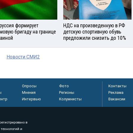
руссия формирует
НДС на произведенную в РФ
мовую бригаду на границе
детскую спортивную обувь
раиной
предложили снизить до 10%
Новости СМИ2
Опросы
Фото
Контакты
ы
Мнения
Регионы
Реклама
ентр
Интервью
Колумнисты
Вакансии
регистрировано в
 технологий и