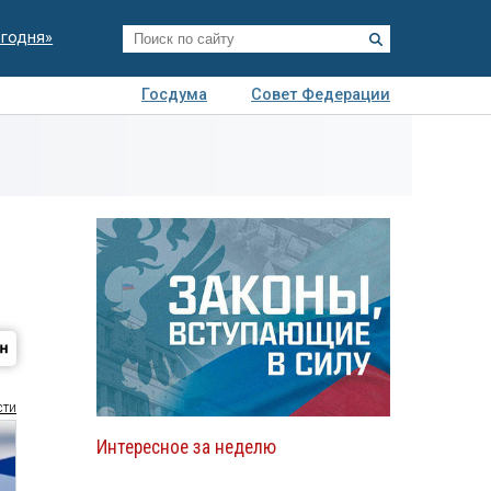
егодня»
Госдума
Совет Федерации
я
Авто
Недвижимость
Технологии
иза
сти
Интересное за неделю