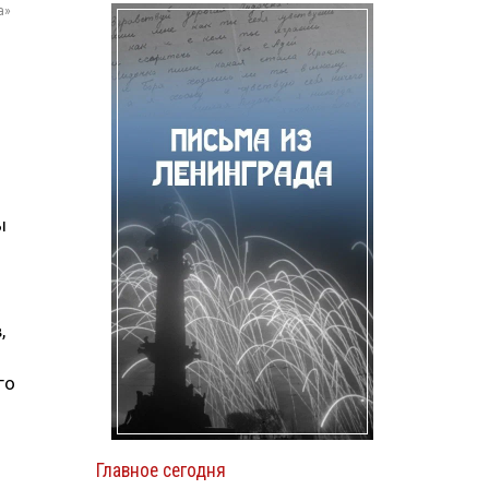
а»
ы
,
го
Главное сегодня