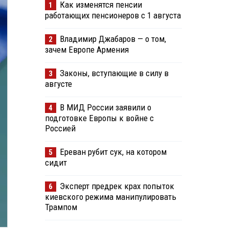
Как изменятся пенсии
1
работающих пенсионеров с 1 августа
Владимир Джабаров — о том,
2
зачем Европе Армения
Законы, вступающие в силу в
3
августе
В МИД России заявили о
4
подготовке Европы к войне с
Россией
Ереван рубит сук, на котором
5
сидит
Эксперт предрек крах попыток
6
киевского режима манипулировать
Трампом