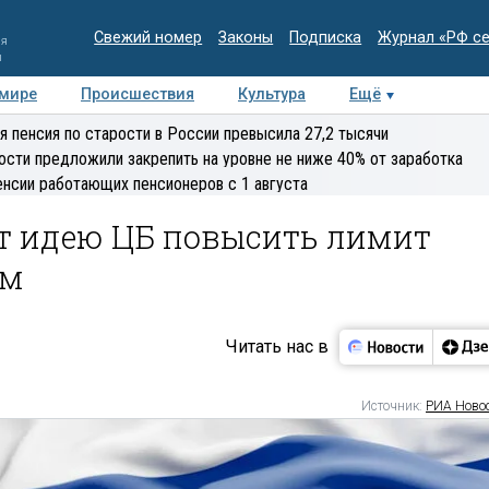
Свежий номер
Законы
Подписка
Журнал «РФ с
ия
и
 мире
Происшествия
Культура
Ещё
Медиацентр
Интервью
Колумнисты
Делова
я пенсия по старости в России превысила 27,2 тысячи
эксперт
ости предложили закрепить на уровне не ниже 40% от заработка
енсии работающих пенсионеров с 1 августа
т идею ЦБ повысить лимит
ам
Читать нас в
Источник:
РИА Ново