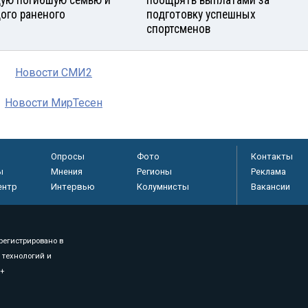
ую погибшую семью и
поощрять выплатами за
ого раненого
подготовку успешных
спортсменов
Новости СМИ2
Новости МирТесен
Опросы
Фото
Контакты
ы
Мнения
Регионы
Реклама
ентр
Интервью
Колумнисты
Вакансии
регистрировано в
 технологий и
8+