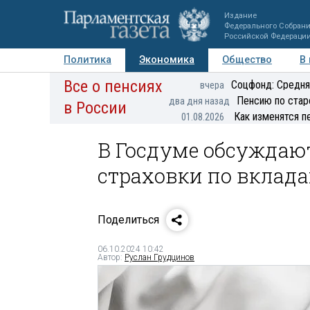
Издание
Федерального Собран
Российской Федераци
Политика
Экономика
Общество
В
Все о пенсиях
Фото
Авторы
Персоны
Мнения
Регионы
Соцфонд: Средня
вчера
Пенсию по стар
два дня назад
в России
Как изменятся п
01.08.2026
В Госдуме обсуждаю
страховки по вклад
Поделиться
06.10.2024 10:42
Автор:
Руслан Грудцинов