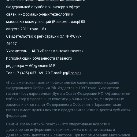
Федеральной службе по надзору в сфере
связи, информационных технологий и
массовых коммуникаций (Роскомнадзор) 05
августа 2011 года. 18+
Свидетельство о регистрации Эл № ФС77-
46097
Учредитель — АНО «Парламентская газета»
Исполняющий обязанности главного
редактора — Абдуллаев М.Р.
Тел.: +7 (495) 637–69–79 E-mail:
pg@pnp.ru
«Парламентская газета» - официальное еженедельное издание
Федерального Собрания РФ. Издается с 1997 года. Учредители
газеты - Государственная Дума и Совет Федерации РФ. Официальный
публикатор федеральных конституционных законов, федеральных
законов и актов палат Федерального Собрания. «Парламентская
газета» имеет пункты печати и представительства в десяти субъектах
федерации.
Сайт «Парламентской газеты» - это оперативные новости и
достоверная информация о принимаемых в стране законах и
деятельности депутатов и сенаторов. При использовании материалов