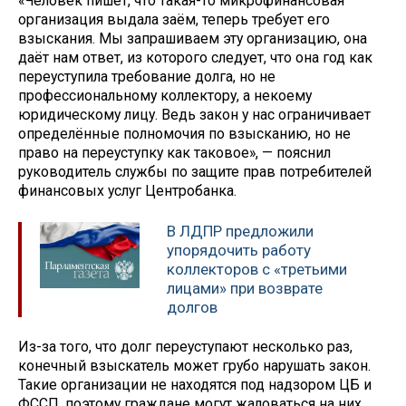
«Человек пишет, что такая-то микрофинансовая
организация выдала заём, теперь требует его
взыскания. Мы запрашиваем эту организацию, она
даёт нам ответ, из которого следует, что она год как
переуступила требование долга, но не
профессиональному коллектору, а некоему
юридическому лицу. Ведь закон у нас ограничивает
определённые полномочия по взысканию, но не
право на переуступку как таковое», — пояснил
руководитель службы по защите прав потребителей
финансовых услуг Центробанка.
В ЛДПР предложили
упорядочить работу
коллекторов с «третьими
лицами» при возврате
долгов
Из-за того, что долг переуступают несколько раз,
конечный взыскатель может грубо нарушать закон.
Такие организации не находятся под надзором ЦБ и
ФССП, поэтому граждане могут жаловаться на них