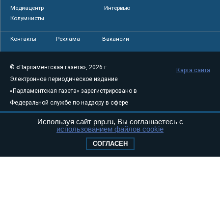
Медиацентр
Интервью
Колумнисты
Контакты
Реклама
Вакансии
© «Парламентская газета», 2026 г.
Карта сайта
Электронное периодическое издание
«Парламентская газета» зарегистрировано в
Федеральной службе по надзору в сфере
связи, информационных технологий и
Используя сайт pnp.ru, Вы соглашаетесь с
массовых коммуникаций (Роскомнадзор) 05
использованием файлов cookie
августа 2011 года. 18+
СОГЛАСЕН
Свидетельство о регистрации Эл № ФС77-
46097
Учредитель — АНО «Парламентская газета»
Исполняющий обязанности главного
редактора — Абдуллаев М.Р.
Тел.: +7 (495) 637–69–79 E-mail:
pg@pnp.ru