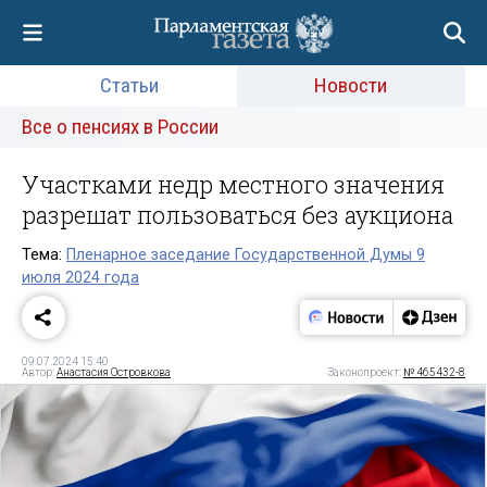
Статьи
Новости
Все о пенсиях в России
Участками недр местного значения
разрешат пользоваться без аукциона
Тема:
Пленарное заседание Государственной Думы 9
июля 2024 года
09.07.2024 15:40
Автор:
Анастасия Островкова
Законопроект:
№ 465432-8