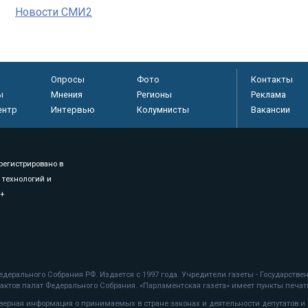
Новости СМИ2
Опросы
Фото
Контакты
ы
Мнения
Регионы
Реклама
ентр
Интервью
Колумнисты
Вакансии
регистрировано в
 технологий и
8+
.
дерального Собрания РФ. Издается с 1997 года. Учредители газеты - Государств
ктов палат Федерального Собрания. «Парламентская газета» имеет пункты печати
оверная информация о принимаемых в стране законах и деятельности депутатов и