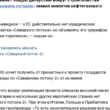
ражает общую дискуссию вокруг строительства
номика сегодня»
заявил аналитик нефтегазового
чевидное — у ЕС действительно нет юридических
ветки «Северного потока», но объявлять это триумфом
не торопился», — сказал он.
говорились мешать
та «Северный поток-2»
К) хочет получить от причастных к проекту государств
оры по «Северному потоку-2» от их имени.
 что вокруг реализации проекта слишком высокий накал
лгарии и нескольких других европейских странах нет
го потока-2». При этом в Италии, Польше и Прибалтике
ва газопровода. «То есть окончательное решение всё е