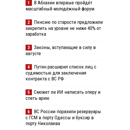
В Абхазии впервые пройдёт
1
масштабный молодёжный форум
Пенсию по старости предложили
2
закрепить на уровне не ниже 40% от
заработка
Законы, вступающие в силу в
3
августе
Путин расширил список лиц с
4
судимостью для заключения
контракта с ВС РФ
Сможет ли ИИ написать оперу и
5
спеть арию
ВС России поразили резервуары
6
с ГСМ в порту Одессы и буксир в
порту Николаева