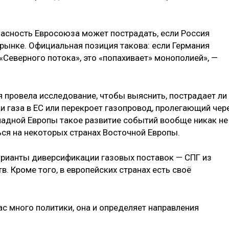
пасность Евросоюза может пострадать, если Россия
ынке. Официальная позиция такова: если Германия
«Северного потока», это «попахивает» монополией», —
я провела исследование, чтобы выяснить, пострадает ли
ки газа в ЕС или перекроет газопровод, пролегающий чер
ападной Европы такое развитие событий вообще никак не
ься на некоторых странах Восточной Европы.
варианты диверсификации газовых поставок — СПГ из
в. Кроме того, в европейских странах есть своё
ас много политики, она и определяет направления