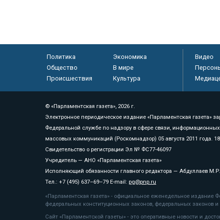
Политика
Экономика
Видео
Общество
В мире
Персон
Происшествия
Культура
Медиац
© «Парламентская газета», 2026 г.
Электронное периодическое издание «Парламентская газета» за
Федеральной службе по надзору в сфере связи, информационных
массовых коммуникаций (Роскомнадзор) 05 августа 2011 года. 1
Свидетельство о регистрации Эл № ФС77-46097
Учредитель — АНО «Парламентская газета»
Исполняющий обязанности главного редактора — Абдуллаев М.Р
Тел.: +7 (495) 637–69–79 E-mail:
pg@pnp.ru
«Парламентская газета» - официальное еженедельное издание Фе
федеральных конституционных законов, федеральных законов и а
Сайт «Парламентской газеты» - это оперативные новости и дост