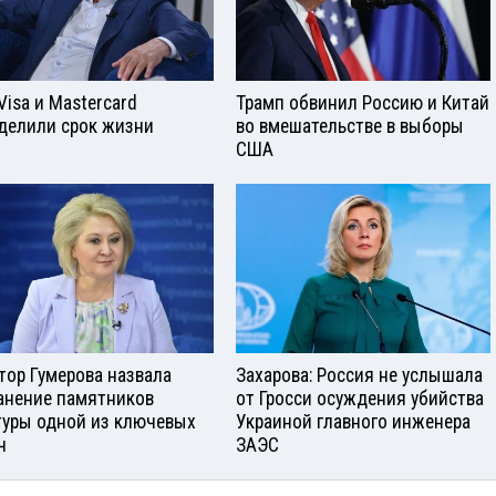
Visа и Mastercard
Трамп обвинил Россию и Китай
делили срок жизни
во вмешательстве в выборы
США
тор Гумерова назвала
Захарова: Россия не услышала
анение памятников
от Гросси осуждения убийства
туры одной из ключевых
Украиной главного инженера
ч
ЗАЭС