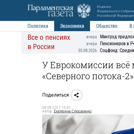
Издание
Федерального Собран
Российской Федераци
Политика
Экономика
Общество
В
Все о пенсиях
Фото
Авторы
Персоны
Мнения
Регионы
Минтруд предлож
вчера
Пенсионеров в Р
вчера
в России
Соцфонд: Средня
05.08.2026
У Еврокомиссии всё
«Северного потока-2»
Поделиться
28.09.2017 15:41
Автор:
Екатерина Слюсаренко