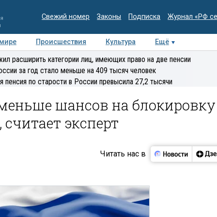
Свежий номер
Законы
Подписка
Журнал «РФ с
ия
и
 мире
Происшествия
Культура
Ещё
Медиацентр
Интервью
Колумнисты
Делова
ил расширить категории лиц, имеющих право на две пенсии
эксперт
оссии за год стало меньше на 409 тысяч человек
я пенсия по старости в России превысила 27,2 тысячи
 меньше шансов на блокировку
, считает эксперт
Читать нас в