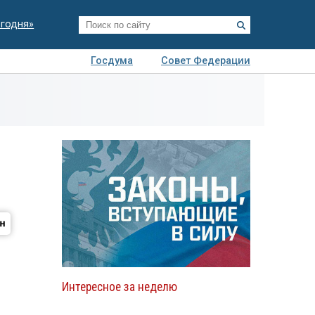
егодня»
Госдума
Совет Федерации
я
Авто
Недвижимость
Технологии
иза
Интересное за неделю