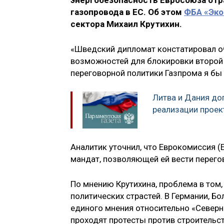
энергобезопасность Евросоюза от
газопровода в ЕС. Об этом
ФБА «Эко
сектора Михаил Крутихин.
«Шведский дипломат констатировал о
возможностей для блокировки второй 
переговорной политики Газпрома я бы 
Литва и Дания до
реализации проек
Аналитик уточнил, что Еврокомиссия (Е
мандат, позволяющей ей вести перегов
По мнению Крутихина, проблема в том,
политических страстей. В Германии, Бо
единого мнения относительно «Северно
проходят протесты против строительст