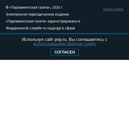
© «Парламентская газета», 2026 г.
Карта сайта
Электронное периодическое издание
«Парламентская газета» зарегистрировано в
Федеральной службе по надзору в сфере
связи, информационных технологий и
Используя сайт pnp.ru, Вы соглашаетесь с
массовых коммуникаций (Роскомнадзор) 05
использованием файлов cookie
августа 2011 года. 18+
СОГЛАСЕН
Свидетельство о регистрации Эл № ФС77-
46097
Учредитель — АНО «Парламентская газета»
Исполняющий обязанности главного
редактора — Абдуллаев М.Р.
Тел.: +7 (495) 637–69–79 E-mail:
pg@pnp.ru
«Парламентская газета» - официальное еженедельное издание
Федерального Собрания РФ. Издается с 1997 года. Учредители
газеты - Государственная Дума и Совет Федерации РФ. Официальный
публикатор федеральных конституционных законов, федеральных
законов и актов палат Федерального Собрания. «Парламентская
газета» имеет пункты печати и представительства в десяти субъектах