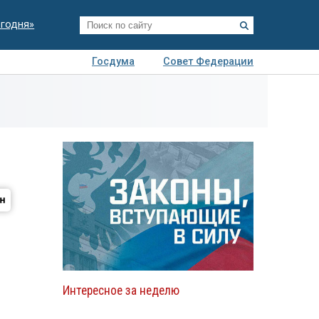
егодня»
Госдума
Совет Федерации
я
Авто
Недвижимость
Технологии
иза
Интересное за неделю