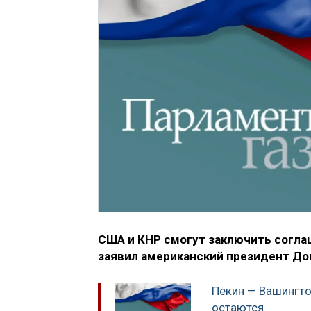
США и КНР смогут заключить согла
заявил американский президент Дон
Пекин — Вашингто
остаются