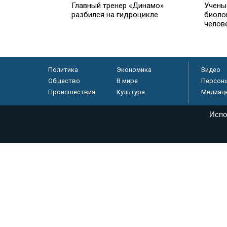
Главный тренер «Динамо»
Учены
разбился на гидроцикле
биоло
челов
Политика
Экономика
Видео
Общество
В мире
Персон
Происшествия
Культура
Медиац
Испо
© «Парламентская газета», 2026 г.
Электронное периодическое издание «Парламентская газета» за
Федеральной службе по надзору в сфере связи, информационных
массовых коммуникаций (Роскомнадзор) 05 августа 2011 года. 1
Свидетельство о регистрации Эл № ФС77-46097
Учредитель — АНО «Парламентская газета»
Исполняющий обязанности главного редактора — Абдуллаев М.Р
Тел.: +7 (495) 637–69–79 E-mail:
pg@pnp.ru
«Парламентская газета» - официальное еженедельное издание Фе
федеральных конституционных законов, федеральных законов и а