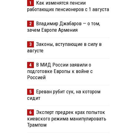
Как изменятся пенсии
1
работающих пенсионеров с 1 августа
Владимир Джабаров — о том,
2
зачем Европе Армения
Законы, вступающие в силу в
3
августе
В МИД России заявили о
4
подготовке Европы к войне с
Россией
Ереван рубит сук, на котором
5
сидит
Эксперт предрек крах попыток
6
киевского режима манипулировать
Трампом