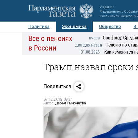
Издание
Федерального Собран
Российской Федераци
Политика
Экономика
Общество
В
Все о пенсиях
Фото
Авторы
Персоны
Мнения
Регионы
Соцфонд: Средня
вчера
Пенсию по стар
два дня назад
в России
Как изменятся п
01.08.2026
Трамп назвал сроки 
Поделиться
07.12.2018 09:21
Автор:
Дарья Рыночнова