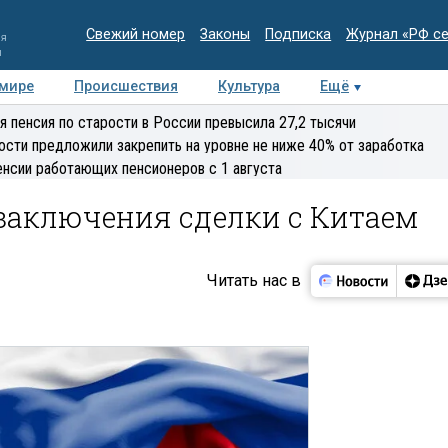
Свежий номер
Законы
Подписка
Журнал «РФ с
ия
и
 мире
Происшествия
Культура
Ещё
Медиацентр
Интервью
Колумнисты
Делова
я пенсия по старости в России превысила 27,2 тысячи
эксперт
ости предложили закрепить на уровне не ниже 40% от заработка
енсии работающих пенсионеров с 1 августа
заключения сделки с Китаем
Читать нас в