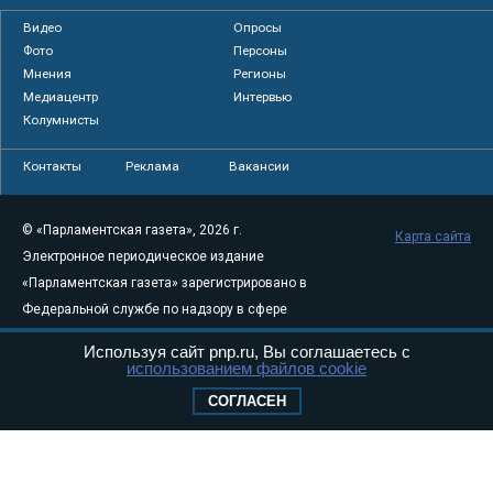
Видео
Опросы
Фото
Персоны
Мнения
Регионы
Медиацентр
Интервью
Колумнисты
Контакты
Реклама
Вакансии
© «Парламентская газета», 2026 г.
Карта сайта
Электронное периодическое издание
«Парламентская газета» зарегистрировано в
Федеральной службе по надзору в сфере
связи, информационных технологий и
Используя сайт pnp.ru, Вы соглашаетесь с
массовых коммуникаций (Роскомнадзор) 05
использованием файлов cookie
августа 2011 года. 18+
СОГЛАСЕН
Свидетельство о регистрации Эл № ФС77-
46097
Учредитель — АНО «Парламентская газета»