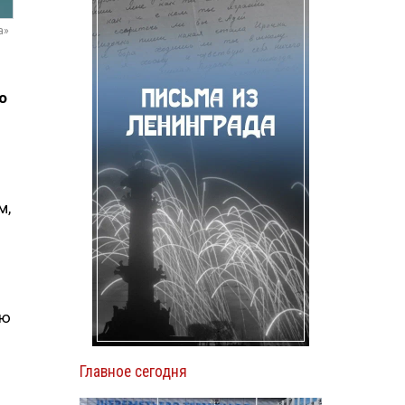
а»
о
м,
ию
Главное сегодня