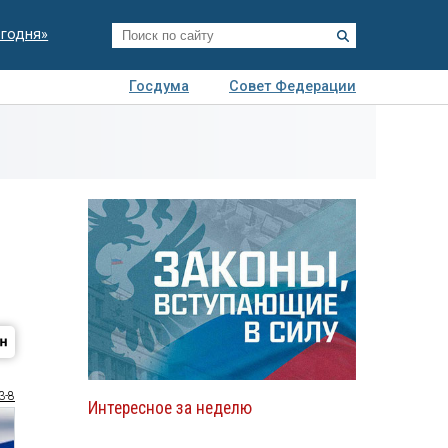
егодня»
Госдума
Совет Федерации
я
Авто
Недвижимость
Технологии
иза
3-8
Интересное за неделю