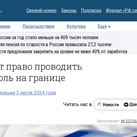
Свежий номер
Законы
Подписка
Журнал «РФ с
ия
и
 мире
Происшествия
Культура
Ещё
Медиацентр
Интервью
Колумнисты
Делова
оссии за год стало меньше на 409 тысяч человек
эксперт
яя пенсия по старости в России превысила 27,2 тысячи
сти предложили закрепить на уровне не ниже 40% от заработка
 право проводить
оль на границе
рации 3 июля 2024 года
Читать нас в
Законопроект:
№ 53756