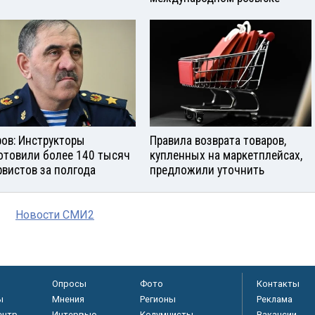
ров: Инструкторы
Правила возврата товаров,
отовили более 140 тысяч
купленных на маркетплейсах,
рвистов за полгода
предложили уточнить
Новости СМИ2
Опросы
Фото
Контакты
ы
Мнения
Регионы
Реклама
ентр
Интервью
Колумнисты
Вакансии