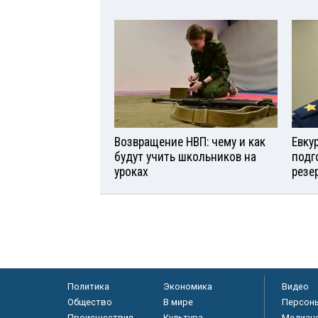
Возвращение НВП: чему и как
Евку
будут учить школьников на
подг
уроках
резе
Политика
Экономика
Видео
Общество
В мире
Персон
Происшествия
Культура
Медиац