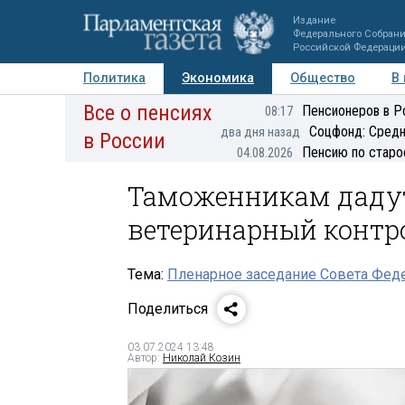
Издание
Федерального Собран
Российской Федераци
Политика
Экономика
Общество
В
Все о пенсиях
Фото
Авторы
Персоны
Мнения
Регионы
Пенсионеров в Р
08:17
Соцфонд: Средн
два дня назад
в России
Пенсию по старо
04.08.2026
Таможенникам дадут
ветеринарный контр
Тема:
Пленарное заседание Совета Феде
Поделиться
03.07.2024 13:48
Автор:
Николай Козин