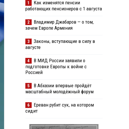
Как изменятся пенсии
1
работающих пенсионеров с 1 августа
Владимир Джабаров — о том,
2
зачем Европе Армения
Законы, вступающие в силу в
3
августе
В МИД России заявили о
4
подготовке Европы к войне с
Россией
В Абхазии впервые пройдёт
5
масштабный молодёжный форум
Ереван рубит сук, на котором
6
сидит