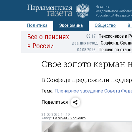
Издание
Федерального Собран
Российской Федераци
Политика
Экономика
Общество
В
Все о пенсиях
Фото
Авторы
Персоны
Мнения
Регионы
Пенсионеров в Р
08:17
Соцфонд: Средн
два дня назад
в России
Пенсию по старо
04.08.2026
Свое золото карман 
В Совфеде предложили поддер
Тема:
Пленарное заседание Совета Феде
Поделиться
21.09.2022 14:19
Автор:
Валерий Филоненко