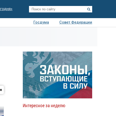
егодня»
Госдума
Совет Федерации
я
Авто
Недвижимость
Технологии
иза
Интересное за неделю