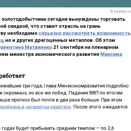
© pixabay.c
е золотодобытчики сегодня вынуждены торговать
 скидкой, что ставит отрасль на грань
тву необходимо
серьезно рассмотреть возможность
та
, но и других драгоценных металлов. Об этом
Валентина Матвиенко
21 сентября на пленарном
тием министра экономического развития
Максима
работает
лижайшие три года, глава Минэкономразвития подробно
и скромных, но все же побед. Падение ВВП по итогам
аньше прогноз был почти в два раза больше. При этом
пройдена в четвертом квартале
. После этого ожидается
 годах будет прибывать средним темпом — по 2,6