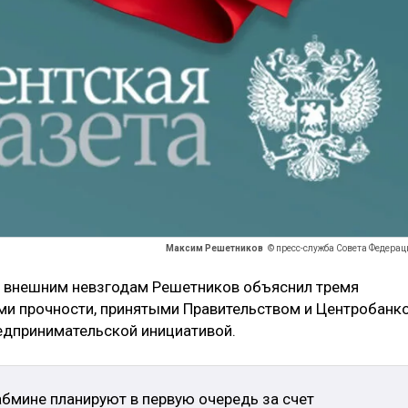
Максим Решетников
© пресс-служба Совета Федерац
 внешним невзгодам Решетников объяснил тремя
и прочности, принятыми Правительством и Центробанк
едпринимательской инициативой.
абмине планируют в первую очередь за счет