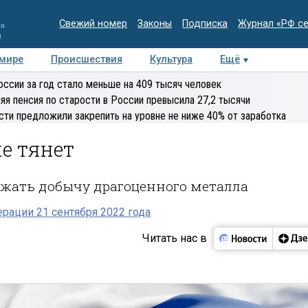
Свежий номер
Законы
Подписка
Журнал «РФ с
ия
и
 мире
Происшествия
Культура
Ещё
Медиацентр
Интервью
Колумнисты
Делова
оссии за год стало меньше на 409 тысяч человек
эксперт
яя пенсия по старости в России превысила 27,2 тысячи
сти предложили закрепить на уровне не ниже 40% от заработка
не тянет
жать добычу драгоценного металла
рации 21 сентября 2022 года
Читать нас в