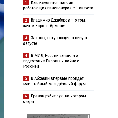
Как изменятся пенсии
1
работающих пенсионеров с 1 августа
Владимир Джабаров — о том,
2
зачем Европе Армения
Законы, вступающие в силу в
3
августе
В МИД России заявили о
4
подготовке Европы к войне с
Россией
В Абхазии впервые пройдёт
5
масштабный молодёжный форум
Ереван рубит сук, на котором
6
сидит