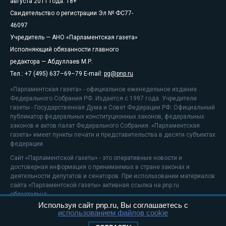
августа 2011 года. 18+
Свидетельство о регистрации Эл № ФС77-
46097
Учредитель — АНО «Парламентская газета»
Исполняющий обязанности главного
редактора — Абдуллаев М.Р.
Тел.: +7 (495) 637–69–79 E-mail:
pg@pnp.ru
«Парламентская газета» - официальное еженедельное издание
Федерального Собрания РФ. Издается с 1997 года. Учредители
газеты - Государственная Дума и Совет Федерации РФ. Официальный
публикатор федеральных конституционных законов, федеральных
законов и актов палат Федерального Собрания. «Парламентская
газета» имеет пункты печати и представительства в десяти субъектах
федерации.
Сайт «Парламентской газеты» - это оперативные новости и
достоверная информация о принимаемых в стране законах и
деятельности депутатов и сенаторов. При использовании материалов
сайта «Парламентской газеты» активная ссылка на pnp.ru
обязательна.
Используя сайт pnp.ru, Вы соглашаетесь с
На информационном ресурсе применяются
рекомендательные
использованием файлов cookie
технологии