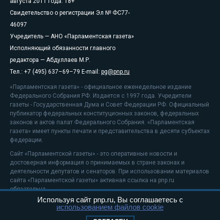
августа 2011 года. 18+
Свидетельство о регистрации Эл № ФС77-
46097
Учредитель — АНО «Парламентская газета»
Исполняющий обязанности главного
редактора — Абдуллаев М.Р.
Тел.: +7 (495) 637–69–79 E-mail:
pg@pnp.ru
«Парламентская газета» - официальное еженедельное издание
Федерального Собрания РФ. Издается с 1997 года. Учредители
газеты - Государственная Дума и Совет Федерации РФ. Официальный
публикатор федеральных конституционных законов, федеральных
законов и актов палат Федерального Собрания. «Парламентская
газета» имеет пункты печати и представительства в десяти субъектах
федерации.
Сайт «Парламентской газеты» - это оперативные новости и
достоверная информация о принимаемых в стране законах и
деятельности депутатов и сенаторов. При использовании материалов
сайта «Парламентской газеты» активная ссылка на pnp.ru
обязательна.
Используя сайт pnp.ru, Вы соглашаетесь с
На информационном ресурсе применяются
рекомендательные
использованием файлов cookie
технологии