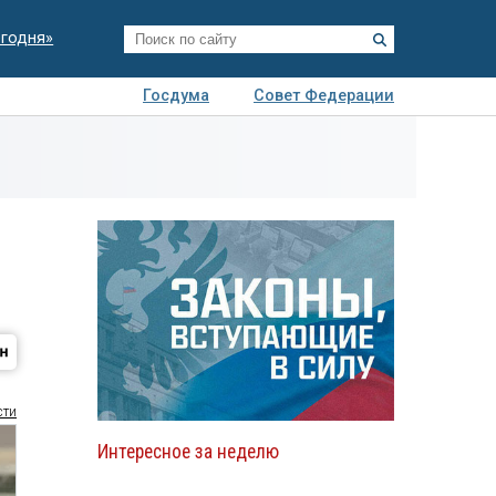
егодня»
Госдума
Совет Федерации
я
Авто
Недвижимость
Технологии
иза
сти
Интересное за неделю