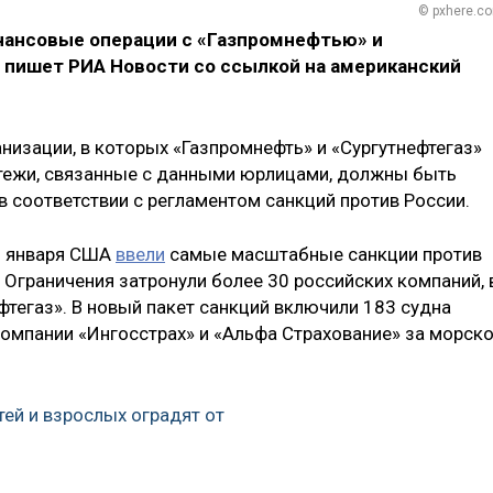
© pxhere.c
нансовые операции с «Газпромнефтью» и
, пишет РИА Новости со ссылкой на американский
низации, в которых «Газпромнефть» и «Сургутнефтегаз»
атежи, связанные с данными юрлицами, должны быть
в соответствии с регламентом санкций против России.
10 января США
ввели
самые масштабные санкции против
 Ограничения затронули более 30 российских компаний, 
фтегаз». В новый пакет санкций включили 183 судна
компании «Ингосстрах» и «Альфа Страхование» за морск
тей и взрослых оградят от