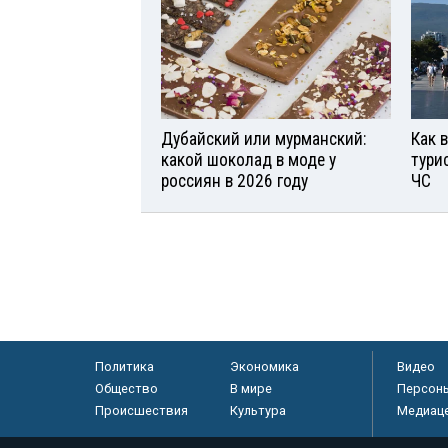
Дубайский или мурманский:
Как 
какой шоколад в моде у
тури
россиян в 2026 году
ЧС
Политика
Экономика
Видео
Общество
В мире
Персон
Происшествия
Культура
Медиац