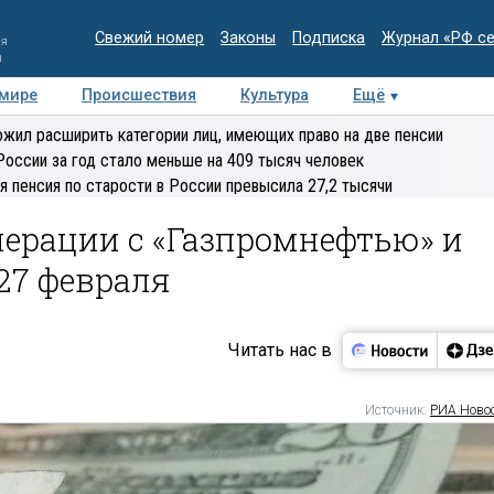
Свежий номер
Законы
Подписка
Журнал «РФ с
ия
и
 мире
Происшествия
Культура
Ещё
Медиацентр
Интервью
Колумнисты
Делова
жил расширить категории лиц, имеющих право на две пенсии
эксперт
России за год стало меньше на 409 тысяч человек
я пенсия по старости в России превысила 27,2 тысячи
ерации с «Газпромнефтью» и
27 февраля
Читать нас в
Источник:
РИА Ново