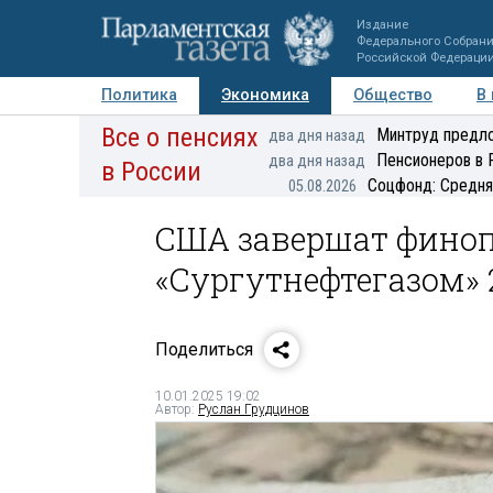
Издание
Федерального Собран
Российской Федераци
Политика
Экономика
Общество
В
Все о пенсиях
Фото
Авторы
Персоны
Мнения
Регионы
Минтруд предло
два дня назад
Пенсионеров в 
два дня назад
в России
Соцфонд: Средня
05.08.2026
США завершат финоп
«Сургутнефтегазом» 
Поделиться
10.01.2025 19:02
Автор:
Руслан Грудцинов