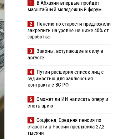
В Абхазии впервые пройдёт
1
масштабный молодёжный форум
Пенсию по старости предложили
2
закрепить на уровне не ниже 40% от
заработка
Законы, вступающие в силу в
3
августе
Путин расширил список лиц с
4
судимостью для заключения
контракта с ВС РФ
Сможет ли ИИ написать оперу и
5
спеть арию
Соцфонд: Средняя пенсия по
6
старости в России превысила 27,2
тысячи