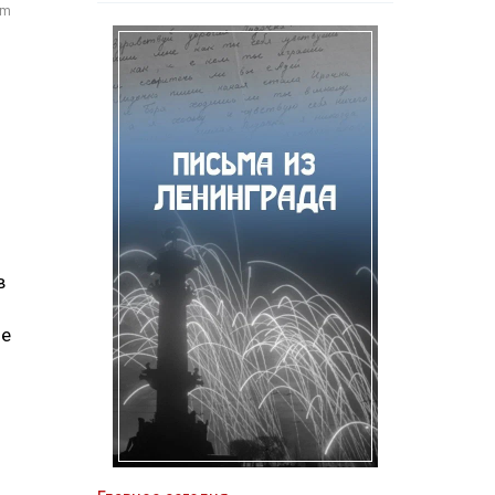
om
в
ое