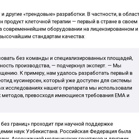
и другие «трендовые» разработки. В частности, в облас
ан продукт клеточной терапии — первый в стране в своем
на современнейшем оборудовании на лицензированном и
 высочайшим стандартам качества:
зовать без команды и специализированных площадей,
ность производства, — подчеркнул эксперт. — Мы
щению. К примеру, нам удалось разработать первый в
еотид нусинерсен, который уже доступен для системы
ых исследованиях нашего препарата мы использовали
 методов, превосходя имеющиеся требования EMA и
ез границ» проходит при научной поддержке
демии наук Узбекистана. Российская Федерация была
аук, Ассоциацией медицинских генетиков и другими