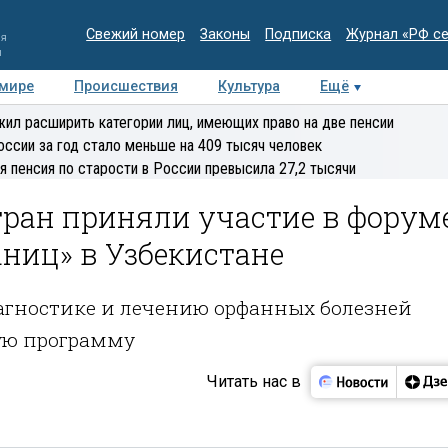
Свежий номер
Законы
Подписка
Журнал «РФ с
ия
и
 мире
Происшествия
Культура
Ещё
Медиацентр
Интервью
Колумнисты
Делова
ил расширить категории лиц, имеющих право на две пенсии
эксперт
оссии за год стало меньше на 409 тысяч человек
я пенсия по старости в России превысила 27,2 тысячи
тран приняли участие в форум
аниц» в Узбекистане
гностике и лечению орфанных болезней
ую программу
Читать нас в