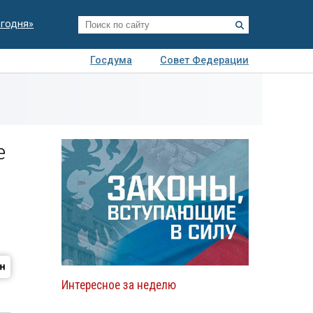
егодня»
Госдума
Совет Федерации
я
Авто
Недвижимость
Технологии
иза
е
Интересное за неделю