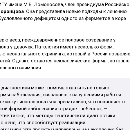
ГУ имени М.В. Ломоносова, член президиума Российско
Воронцова
. Она представила новые подходы к лечению
бусловленного дефицитом одного из ферментов в коре
рю веса, преждевременное половое созревание у
ола у девочек. Патология имеет несколько форм,
ю неонатального скрининга, который в России позволя
етей. Однако остаются неклассические формы, которые
ельного внимания.
 диагностики может помочь охватить не только
формы заболевания, связанные с нарушениями работы
е могут использоваться пренатально, что позволяет с
кой формой заболевания страдает ребенок», —
метив также, что методы генетической диагностики
о цене, что способствует реализации
му миру. Эти проекты направлены на накопление баз