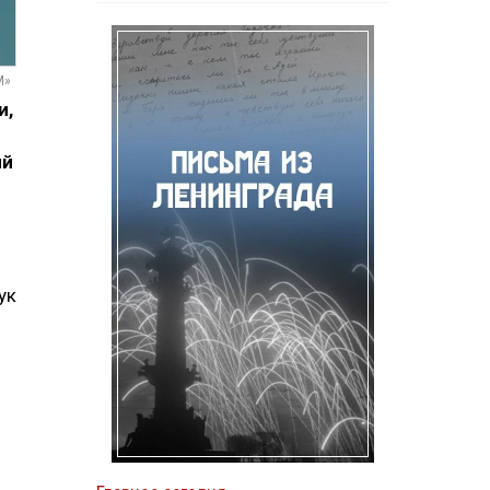
М»
и,
ый
ук