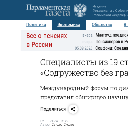
Издание
Федерального Собран
Российской Федераци
Политика
Экономика
Общество
В
Все о пенсиях
Фото
Авторы
Персоны
Мнения
Регионы
Минтруд предлож
вчера
Пенсионеров в Р
вчера
в России
Соцфонд: Средня
05.08.2026
Специалисты из 19 с
«Содружество без гр
Международный форум по диа
представил обширную научн
Поделиться
02.11.2024 13:35
Автор:
Сандер Сколев