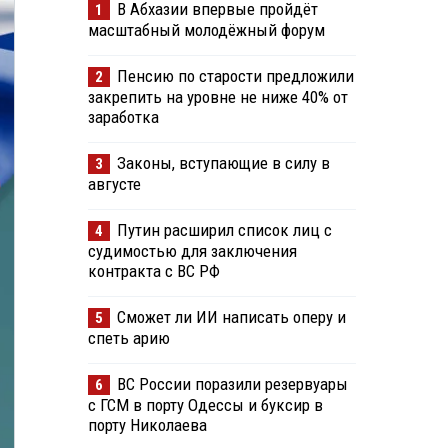
В Абхазии впервые пройдёт
1
масштабный молодёжный форум
Пенсию по старости предложили
2
закрепить на уровне не ниже 40% от
заработка
Законы, вступающие в силу в
3
августе
Путин расширил список лиц с
4
судимостью для заключения
контракта с ВС РФ
Сможет ли ИИ написать оперу и
5
спеть арию
ВС России поразили резервуары
6
с ГСМ в порту Одессы и буксир в
порту Николаева