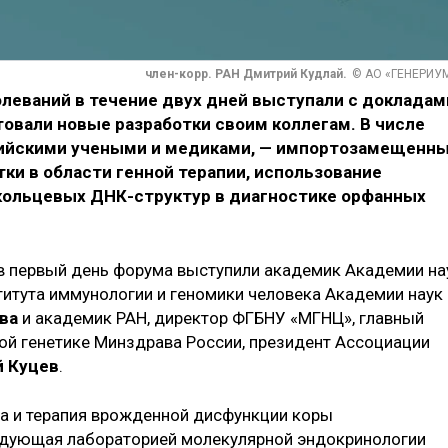
член-корр. РАН Дмитрий Кудлай.
© АО «ГЕНЕРИУ
леваний в течение двух дней выступали с докладам
товали новые разработки своим коллегам. В числе
ийскими учеными и медиками, — импортозамещенн
тки в области генной терапии, использование
 кольцевых ДНК-структур в диагностике орфанных
в первый день форума выступили академик Академии на
титута иммунологии и геномики человека Академии наук
ва
и академик РАН, директор ФГБНУ «МГНЦ», главный
ой генетике Минздрава России, президент Ассоциации
й Куцев
.
а и терапия врожденной дисфункции коры
ведующая лабораторией молекулярной эндокринологии