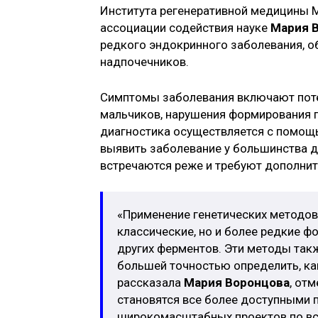
Института регенеративной медицины М
ассоциации содействия науке
Мария 
редкого эндокринного заболевания, о
надпочечников.
Симптомы заболевания включают поте
мальчиков, нарушения формирования п
диагностика осуществляется с помощь
выявить заболевание у большинства д
встречаются реже и требуют дополнит
«Применение генетических методов
классические, но и более редкие 
других ферментов. Эти методы такж
большей точностью определить, ка
рассказала
Мария Воронцова
, от
становятся все более доступными п
широкомасштабных проектов по все