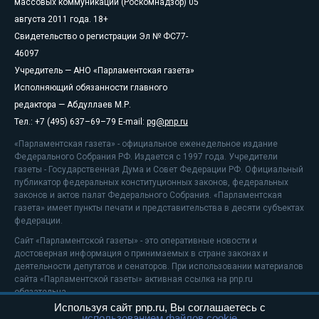
массовых коммуникаций (Роскомнадзор) 05
августа 2011 года. 18+
Свидетельство о регистрации Эл № ФС77-
46097
Учредитель — АНО «Парламентская газета»
Исполняющий обязанности главного
редактора — Абдуллаев М.Р.
Тел.: +7 (495) 637–69–79 E-mail:
pg@pnp.ru
«Парламентская газета» - официальное еженедельное издание
Федерального Собрания РФ. Издается с 1997 года. Учредители
газеты - Государственная Дума и Совет Федерации РФ. Официальный
публикатор федеральных конституционных законов, федеральных
законов и актов палат Федерального Собрания. «Парламентская
газета» имеет пункты печати и представительства в десяти субъектах
федерации.
Сайт «Парламентской газеты» - это оперативные новости и
достоверная информация о принимаемых в стране законах и
деятельности депутатов и сенаторов. При использовании материалов
сайта «Парламентской газеты» активная ссылка на pnp.ru
обязательна.
Используя сайт pnp.ru, Вы соглашаетесь с
На информационном ресурсе применяются
рекомендательные
использованием файлов cookie