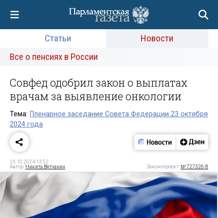
Статьи
Новости
Все о пенсиях в России
Совфед одобрил закон о выплатах
врачам за выявление онкологии
Тема:
Пленарное заседание Совета Федерации 23 октября
2024 года
23.10.2024 13:52
Автор:
Никита Вятчанин
Законопроект:
№ 727326-8