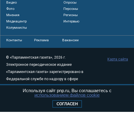
Видео
Опросы
Фото
Персоны
Мнения
Регионы
Медиацентр
Интервью
Колумнисты
Контакты
Реклама
Вакансии
© «Парламентская газета», 2026 г.
Карта сайта
Электронное периодическое издание
«Парламентская газета» зарегистрировано в
Федеральной службе по надзору в сфере
связи, информационных технологий и
Используя сайт pnp.ru, Вы соглашаетесь с
массовых коммуникаций (Роскомнадзор) 05
использованием файлов cookie
августа 2011 года. 18+
СОГЛАСЕН
Свидетельство о регистрации Эл № ФС77-
46097
Учредитель — АНО «Парламентская газета»
Исполняющий обязанности главного