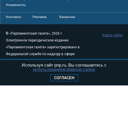
Колумнисты
Контакты
Реклама
Вакансии
© «Парламентская газета», 2026 г.
Карта сайта
Электронное периодическое издание
«Парламентская газета» зарегистрировано в
Федеральной службе по надзору в сфере
связи, информационных технологий и
Используя сайт pnp.ru, Вы соглашаетесь с
массовых коммуникаций (Роскомнадзор) 05
использованием файлов cookie
августа 2011 года. 18+
СОГЛАСЕН
Свидетельство о регистрации Эл № ФС77-
46097
Учредитель — АНО «Парламентская газета»
Исполняющий обязанности главного
редактора — Абдуллаев М.Р.
Тел.: +7 (495) 637–69–79 E-mail:
pg@pnp.ru
«Парламентская газета» - официальное еженедельное издание