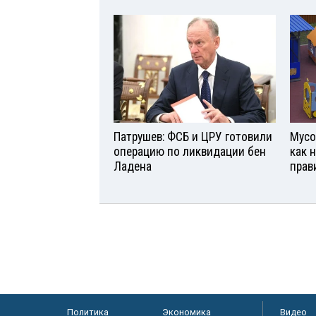
Патрушев: ФСБ и ЦРУ готовили
Мусо
операцию по ликвидации бен
как 
Ладена
прав
Политика
Экономика
Видео