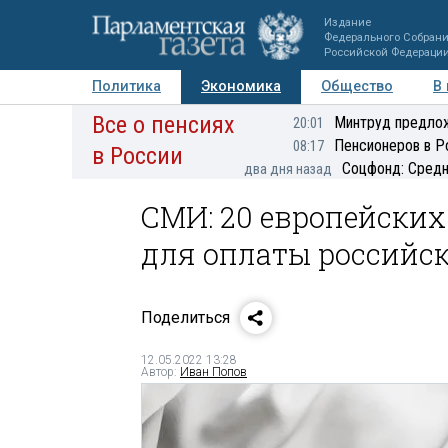
Издание
Федерального Собран
Российской Федераци
Политика
Экономика
Общество
В
Все о пенсиях
Фото
Авторы
Персоны
Мнения
Регионы
Минтруд предлож
20:01
Пенсионеров в Р
08:17
в России
Соцфонд: Средн
два дня назад
СМИ: 20 европейски
для оплаты российск
Поделиться
12.05.2022 13:28
Автор:
Иван Попов