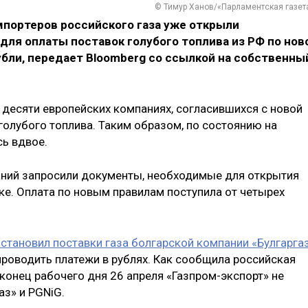
© Тимур Ханов/«Парламентская газет
портеров российского газа уже открыли
для оплаты поставок голубого топлива из РФ по нов
убли, передает Bloomberg со ссылкой на собственны
 о десяти европейских компаниях, согласившихся с новой
голубого топлива. Таким образом, по состоянию на
сь вдвое.
аний запросили документы, необходимые для открытия
ке. Оплата по новым правилам поступила от четырех
становил поставки газа болгарской компании «Булгарга
проводить платежи в рублях. Как сообщила российская
 конец рабочего дня 26 апреля «Газпром-экспорт» не
аз» и PGNiG.