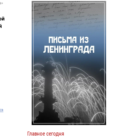
а»
ой
й
з»
Главное сегодня