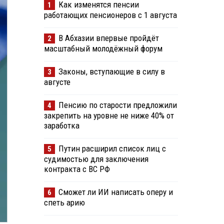
Как изменятся пенсии
1
работающих пенсионеров с 1 августа
В Абхазии впервые пройдёт
2
масштабный молодёжный форум
Законы, вступающие в силу в
3
августе
Пенсию по старости предложили
4
закрепить на уровне не ниже 40% от
заработка
Путин расширил список лиц с
5
судимостью для заключения
контракта с ВС РФ
Сможет ли ИИ написать оперу и
6
спеть арию