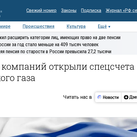
Свежий номер
Законы
Подписка
Журнал «РФ с
ия
и
 мире
Происшествия
Культура
Ещё
Медиацентр
Интервью
Колумнисты
Делова
ил расширить категории лиц, имеющих право на две пенсии
эксперт
оссии за год стало меньше на 409 тысяч человек
яя пенсия по старости в России превысила 27,2 тысячи
х компаний открыли спецсчета
ого газа
Читать нас в