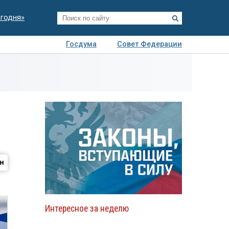
егодня»
Госдума
Совет Федерации
я
Авто
Недвижимость
Технологии
иза
Интересное за неделю