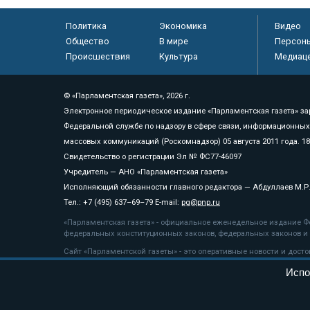
Политика
Экономика
Видео
Общество
В мире
Персон
Происшествия
Культура
Медиац
© «Парламентская газета», 2026 г.
Электронное периодическое издание «Парламентская газета» за
Федеральной службе по надзору в сфере связи, информационных
массовых коммуникаций (Роскомнадзор) 05 августа 2011 года. 1
Свидетельство о регистрации Эл № ФС77-46097
Учредитель — АНО «Парламентская газета»
Исполняющий обязанности главного редактора — Абдуллаев М.Р
Тел.: +7 (495) 637–69–79 E-mail:
pg@pnp.ru
«Парламентская газета» - официальное еженедельное издание Фе
федеральных конституционных законов, федеральных законов и а
Сайт «Парламентской газеты» - это оперативные новости и дост
«Парламентской газеты» активная ссылка на pnp.ru обязательна.
Испо
На информационном ресурсе применяются
рекомендательные т
Положение о защите персональных данных