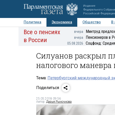
Издание
Федерального Собран
Российской Федераци
Политика
Экономика
Общество
В
Все о пенсиях
Фото
Авторы
Персоны
Мнения
Регионы
Минтруд предлож
вчера
Пенсионеров в Р
вчера
в России
Соцфонд: Средня
05.08.2026
Силуанов раскрыл п
налогового маневра 
Тема:
Петербургский международный э
Поделиться
25.05.2018 09:56
Автор:
Дарья Рыночнова