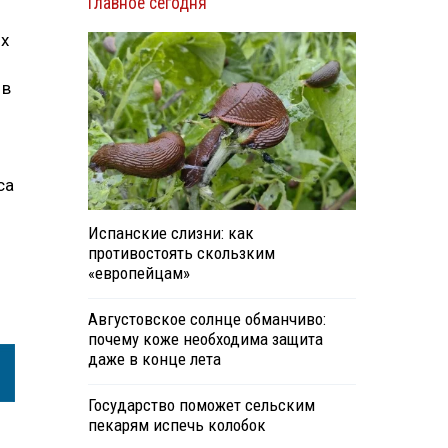
Главное сегодня
их
 в
са
Испанские слизни: как
противостоять скользким
«европейцам»
Августовское солнце обманчиво:
почему коже необходима защита
даже в конце лета
Государство поможет сельским
пекарям испечь колобок