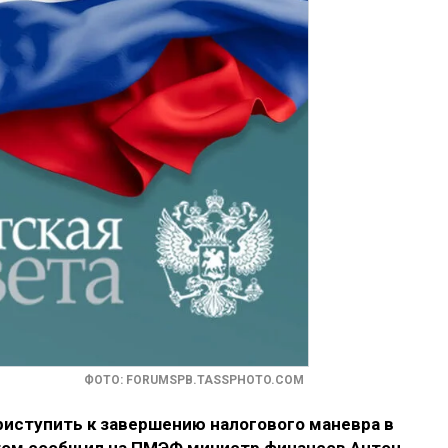
ФОТО: FORUMSPB.TASSPHOTO.COM
риступить к завершению налогового маневра в