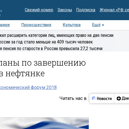
Свежий номер
Законы
Подписка
Журнал «РФ с
ия
и
 мире
Происшествия
Культура
Ещё
Медиацентр
Интервью
Колумнисты
Делова
ил расширить категории лиц, имеющих право на две пенсии
эксперт
оссии за год стало меньше на 409 тысяч человек
я пенсия по старости в России превысила 27,2 тысячи
ланы по завершению
в нефтянке
кономический форум 2018
Читать нас в