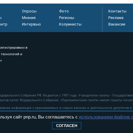
Опросы
Фото
Контакты
ы
Мнения
Регионы
Реклама
ентр
Интервью
Колумнисты
Вакансии
регистрировано в
 технологий и
8+
.
дерального Собрания РФ. Издается с 1997 года. Учредители газеты - Государств
ктов палат Федерального Собрания. «Парламентская газета» имеет пункты печати
оверная информация о принимаемых в стране законах и деятельности депутатов и
льзуя сайт pnp.ru, Вы соглашаетесь с
использованием файлов c
ехнологии
СОГЛАСЕН