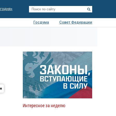
егодня»
Госдума
Совет Федерации
я
Авто
Недвижимость
Технологии
иза
Интересное за неделю