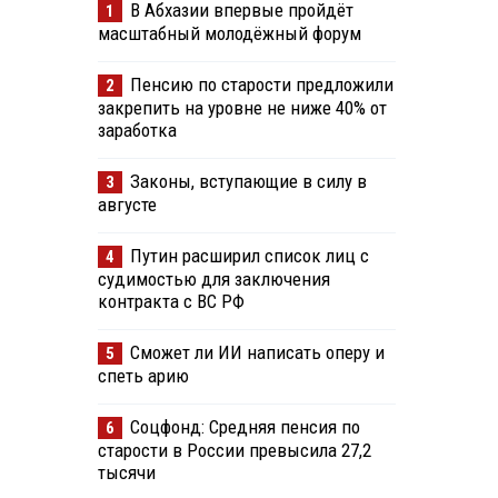
В Абхазии впервые пройдёт
1
масштабный молодёжный форум
Пенсию по старости предложили
2
закрепить на уровне не ниже 40% от
заработка
Законы, вступающие в силу в
3
августе
Путин расширил список лиц с
4
судимостью для заключения
контракта с ВС РФ
Сможет ли ИИ написать оперу и
5
спеть арию
Соцфонд: Средняя пенсия по
6
старости в России превысила 27,2
тысячи