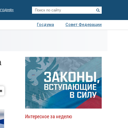
егодня»
Госдума
Совет Федерации
я
Авто
Недвижимость
Технологии
иза
а
Интересное за неделю