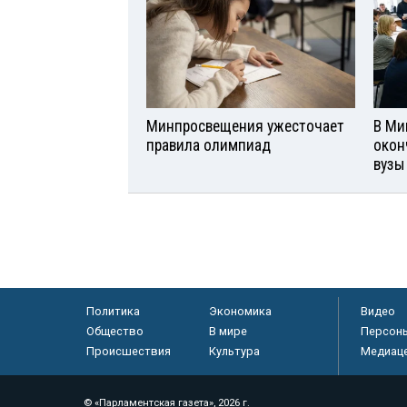
Минпросвещения ужесточает
В Ми
правила олимпиад
окон
вузы
Политика
Экономика
Видео
Общество
В мире
Персон
Происшествия
Культура
Медиац
© «Парламентская газета», 2026 г.