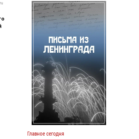
ru
го
й
Главное сегодня