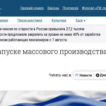
Свежий номер
Законы
Подписка
Журнал «РФ с
ия
и
 мире
Происшествия
Культура
Ещё
Медиацентр
Интервью
Колумнисты
Делова
я пенсия по старости в России превысила 27,2 тысячи
эксперт
ости предложили закрепить на уровне не ниже 40% от заработка
енсии работающих пенсионеров с 1 августа
апуске массового производств
Читать нас в