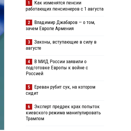
Как изменятся пенсии
1
работающих пенсионеров с 1 августа
Владимир Джабаров — о том,
2
зачем Европе Армения
Законы, вступающие в силу в
3
августе
В МИД России заявили о
4
подготовке Европы к войне с
Россией
Ереван рубит сук, на котором
5
сидит
Эксперт предрек крах попыток
6
киевского режима манипулировать
Трампом