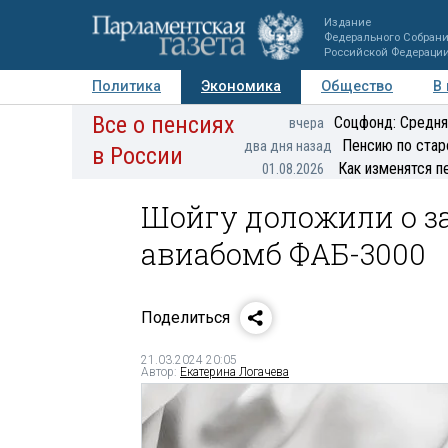
Издание
Федерального Собран
Российской Федераци
Политика
Экономика
Общество
В
Все о пенсиях
Фото
Авторы
Персоны
Мнения
Регионы
Соцфонд: Средня
вчера
Пенсию по стар
два дня назад
в России
Как изменятся п
01.08.2026
Шойгу доложили о з
авиабомб ФАБ-3000
Поделиться
21.03.2024 20:05
Автор:
Екатерина Логачева