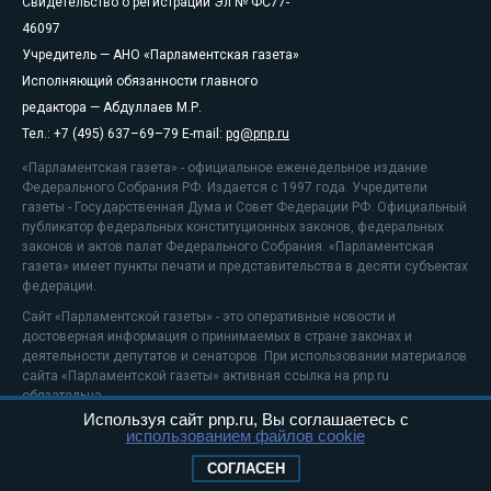
Свидетельство о регистрации Эл № ФС77-
46097
Учредитель — АНО «Парламентская газета»
Исполняющий обязанности главного
редактора — Абдуллаев М.Р.
Тел.: +7 (495) 637–69–79 E-mail:
pg@pnp.ru
«Парламентская газета» - официальное еженедельное издание
Федерального Собрания РФ. Издается с 1997 года. Учредители
газеты - Государственная Дума и Совет Федерации РФ. Официальный
публикатор федеральных конституционных законов, федеральных
законов и актов палат Федерального Собрания. «Парламентская
газета» имеет пункты печати и представительства в десяти субъектах
федерации.
Сайт «Парламентской газеты» - это оперативные новости и
достоверная информация о принимаемых в стране законах и
деятельности депутатов и сенаторов. При использовании материалов
сайта «Парламентской газеты» активная ссылка на pnp.ru
обязательна.
Используя сайт pnp.ru, Вы соглашаетесь с
На информационном ресурсе применяются
рекомендательные
использованием файлов cookie
технологии
Положение о защите персональных данных
СОГЛАСЕН