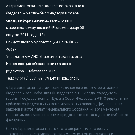
«Парламентская газета» зарегистрировано в
Федеральной службе по надзору в сфере
связи, информационных технологий и
массовых коммуникаций (Роскомнадзор) 05
августа 2011 года. 18+
Свидетельство о регистрации Эл № ФС77-
46097
Учредитель — АНО «Парламентская газета»
Исполняющий обязанности главного
редактора — Абдуллаев М.Р.
Тел.: +7 (495) 637–69–79 E-mail:
pg@pnp.ru
«Парламентская газета» - официальное еженедельное издание
Федерального Собрания РФ. Издается с 1997 года. Учредители
газеты - Государственная Дума и Совет Федерации РФ. Официальный
публикатор федеральных конституционных законов, федеральных
законов и актов палат Федерального Собрания. «Парламентская
газета» имеет пункты печати и представительства в десяти субъектах
федерации.
Сайт «Парламентской газеты» - это оперативные новости и
достоверная информация о принимаемых в стране законах и