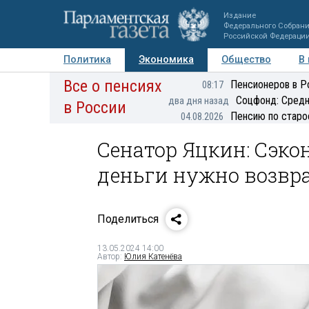
Издание
Федерального Собран
Российской Федераци
Политика
Экономика
Общество
В
Все о пенсиях
Фото
Авторы
Персоны
Мнения
Регионы
Пенсионеров в Р
08:17
Соцфонд: Средн
два дня назад
в России
Пенсию по старо
04.08.2026
Сенатор Яцкин: Сэко
деньги нужно возвр
Поделиться
13.05.2024 14:00
Автор:
Юлия Катенёва