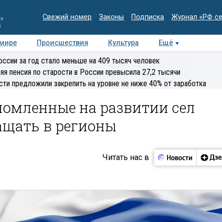
Свежий номер
Законы
Подписка
Журнал «РФ с
ия
и
 мире
Происшествия
Культура
Ещё
Медиацентр
Интервью
Колумнисты
Делова
оссии за год стало меньше на 409 тысяч человек
эксперт
яя пенсия по старости в России превысила 27,2 тысячи
сти предложили закрепить на уровне не ниже 40% от заработка
номленные на развитии сел
ащать в регионы
Читать нас в