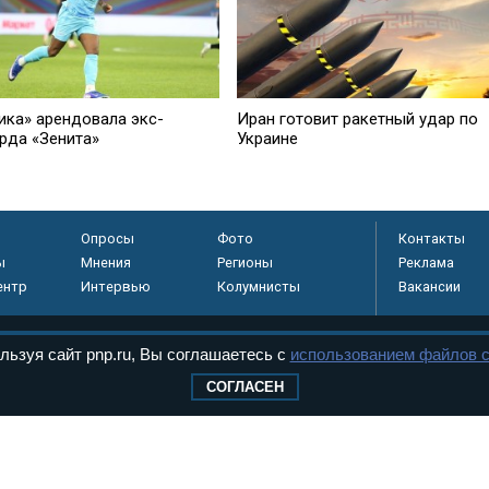
ика» арендовала экс-
Иран готовит ракетный удар по
рда «Зенита»
Украине
Опросы
Фото
Контакты
ы
Мнения
Регионы
Реклама
ентр
Интервью
Колумнисты
Вакансии
льзуя сайт pnp.ru, Вы соглашаетесь с
использованием файлов c
регистрировано в
СОГЛАСЕН
 технологий и
8+