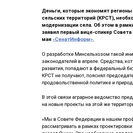
Деньги, которые экономят регионы
сельских территорий (КРСТ), необх
модернизации села. Об этом в рамк
заявил первый вице-спикер Совет
мая
«
СенатИнформ».
О разработке Минсельхозом такой ин
законодателей в апреле. Средства, к
развития, попадают в федеральный бю
КРСТ не получают, пояснял председат
продовольственной политике и прир
В этой связи аграрное ведомство пре
на новые проекты на этой же террито
«Мы в Совете Федерации в нашем про
рассматривать в рамках проектировк