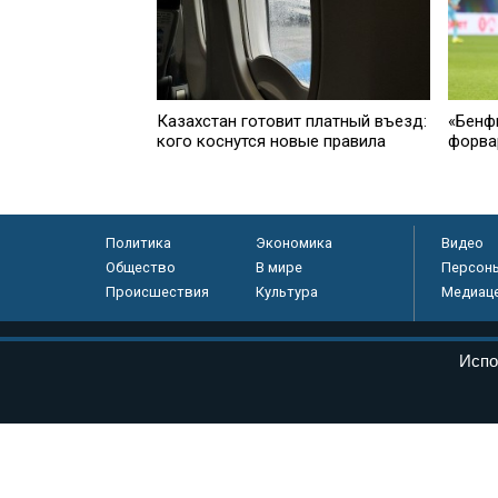
Казахстан готовит платный въезд:
«Бенф
кого коснутся новые правила
форва
Политика
Экономика
Видео
Общество
В мире
Персон
Происшествия
Культура
Медиац
© «Парламентская газета», 2026 г.
Испо
Электронное периодическое издание «Парламентская газета» за
Федеральной службе по надзору в сфере связи, информационных
массовых коммуникаций (Роскомнадзор) 05 августа 2011 года. 1
Свидетельство о регистрации Эл № ФС77-46097
Учредитель — АНО «Парламентская газета»