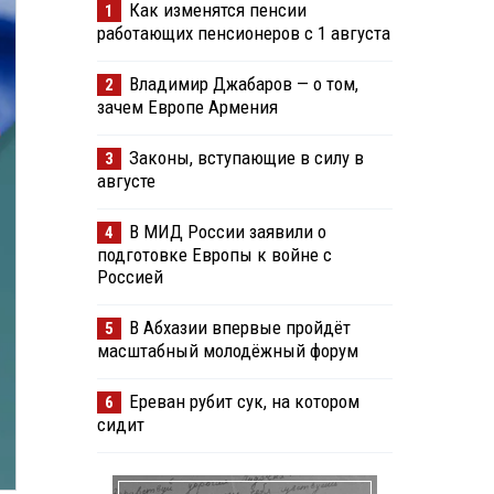
Как изменятся пенсии
1
работающих пенсионеров с 1 августа
Владимир Джабаров — о том,
2
зачем Европе Армения
Законы, вступающие в силу в
3
августе
В МИД России заявили о
4
подготовке Европы к войне с
Россией
В Абхазии впервые пройдёт
5
масштабный молодёжный форум
Ереван рубит сук, на котором
6
сидит