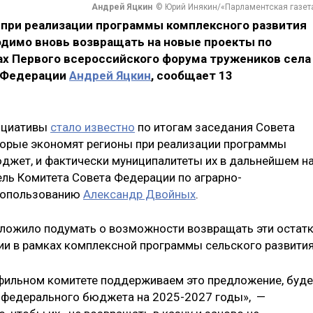
Андрей Яцкин
© Юрий Инякин/«Парламентская газет
 при реализации программы комплексного развития
одимо вновь возвращать на новые проекты по
ах Первого всероссийского форума тружеников села
а Федерации
Андрей Яцкин
, сообщает 13
ициативы
стало известно
по итогам заседания Совета
оторые экономят регионы при реализации программы
джет, и фактически муниципалитеты их в дальнейшем н
ель Комитета Совета Федерации по аграрно-
одопользованию
Александр Двойных
.
дложило подумать о возможности возвращать эти остат
рии в рамках комплексной программы сельского развития
фильном комитете поддерживаем это предложение, буд
и федерального бюджета на 2025-2027 годы», —