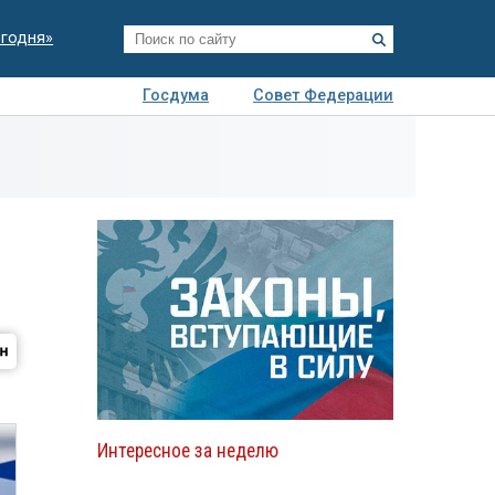
егодня»
Госдума
Совет Федерации
я
Авто
Недвижимость
Технологии
иза
Интересное за неделю