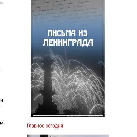
а»
а
ки
.
ем
Главное сегодня