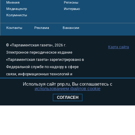
Мнения
Регионы
Медиацентр
Интервью
Колумнисты
Контакты
Реклама
Вакансии
© «Парламентская газета», 2026 г.
Карта сайта
Электронное периодическое издание
«Парламентская газета» зарегистрировано в
Федеральной службе по надзору в сфере
связи, информационных технологий и
массовых коммуникаций (Роскомнадзор) 05
Используя сайт pnp.ru, Вы соглашаетесь с
использованием файлов cookie
августа 2011 года. 18+
Свидетельство о регистрации Эл № ФС77-
СОГЛАСЕН
46097
Учредитель — АНО «Парламентская газета»
Исполняющий обязанности главного
редактора — Абдуллаев М.Р.
Тел.: +7 (495) 637–69–79 E-mail:
pg@pnp.ru