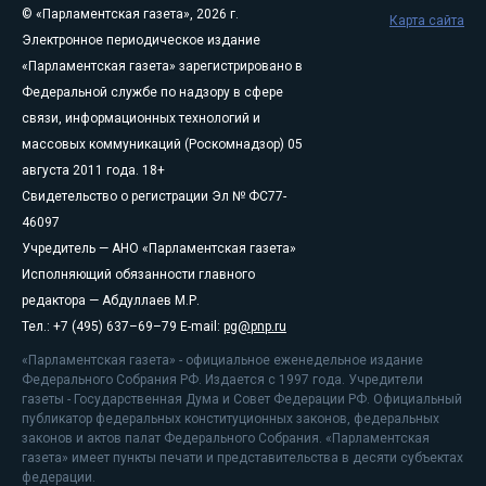
© «Парламентская газета», 2026 г.
Карта сайта
Электронное периодическое издание
«Парламентская газета» зарегистрировано в
Федеральной службе по надзору в сфере
связи, информационных технологий и
массовых коммуникаций (Роскомнадзор) 05
августа 2011 года. 18+
Свидетельство о регистрации Эл № ФС77-
46097
Учредитель — АНО «Парламентская газета»
Исполняющий обязанности главного
редактора — Абдуллаев М.Р.
Тел.: +7 (495) 637–69–79 E-mail:
pg@pnp.ru
«Парламентская газета» - официальное еженедельное издание
Федерального Собрания РФ. Издается с 1997 года. Учредители
газеты - Государственная Дума и Совет Федерации РФ. Официальный
публикатор федеральных конституционных законов, федеральных
законов и актов палат Федерального Собрания. «Парламентская
газета» имеет пункты печати и представительства в десяти субъектах
федерации.