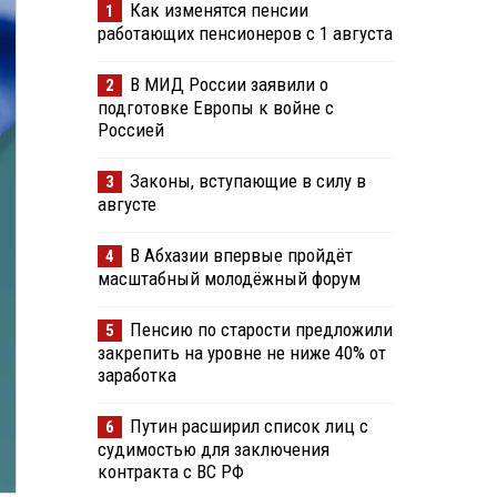
Как изменятся пенсии
1
работающих пенсионеров с 1 августа
В МИД России заявили о
2
подготовке Европы к войне с
Россией
Законы, вступающие в силу в
3
августе
В Абхазии впервые пройдёт
4
масштабный молодёжный форум
Пенсию по старости предложили
5
закрепить на уровне не ниже 40% от
заработка
Путин расширил список лиц с
6
судимостью для заключения
контракта с ВС РФ