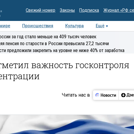
Свежий номер
Законы
Подписка
Журнал «РФ с
ия
и
 мире
Происшествия
Культура
Ещё
Медиацентр
Интервью
Колумнисты
Делова
оссии за год стало меньше на 409 тысяч человек
эксперт
яя пенсия по старости в России превысила 27,2 тысячи
сти предложили закрепить на уровне не ниже 40% от заработка
тметил важность госконтроля
ентрации
Читать нас в