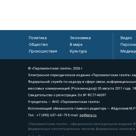
Политика
Экономика
Видео
Общество
В мире
Персон
Происшествия
Культура
Медиац
© «Парламентская газета», 2026 г.
Электронное периодическое издание «Парламентская газета» за
Федеральной службе по надзору в сфере связи, информационных
массовых коммуникаций (Роскомнадзор) 05 августа 2011 года. 1
Свидетельство о регистрации Эл № ФС77-46097
Учредитель — АНО «Парламентская газета»
Исполняющий обязанности главного редактора — Абдуллаев М.Р
Тел.: +7 (495) 637–69–79 E-mail:
pg@pnp.ru
«Парламентская газета» - официальное еженедельное издание Фе
федеральных конституционных законов, федеральных законов и а