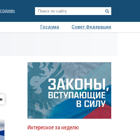
егодня»
Госдума
Совет Федерации
я
Авто
Недвижимость
Технологии
иза
Интересное за неделю