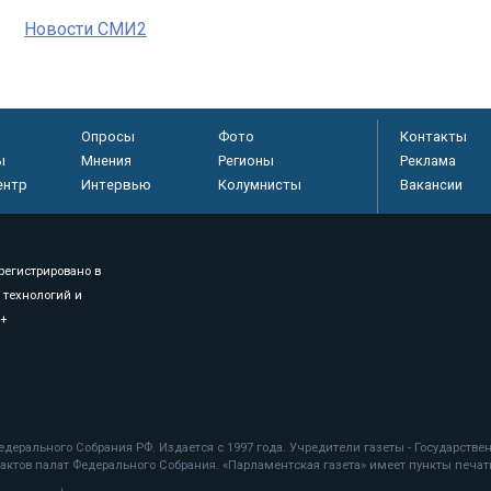
Новости СМИ2
Опросы
Фото
Контакты
ы
Мнения
Регионы
Реклама
ентр
Интервью
Колумнисты
Вакансии
регистрировано в
 технологий и
8+
.
дерального Собрания РФ. Издается с 1997 года. Учредители газеты - Государств
ктов палат Федерального Собрания. «Парламентская газета» имеет пункты печати