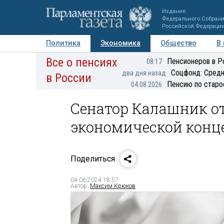
Издание
Федерального Собран
Российской Федераци
Политика
Экономика
Общество
В
Все о пенсиях
Фото
Авторы
Персоны
Мнения
Регионы
Пенсионеров в Р
08:17
Соцфонд: Средн
два дня назад
в России
Пенсию по старо
04.08.2026
Сенатор Калашник о
экономической конц
Поделиться
04.06.2024 18:57
Автор:
Максим Крюков