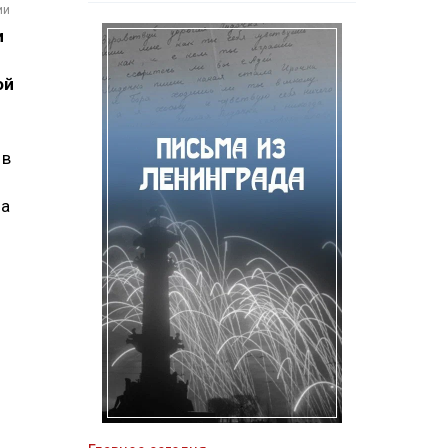
ии
и
ой
 в
на