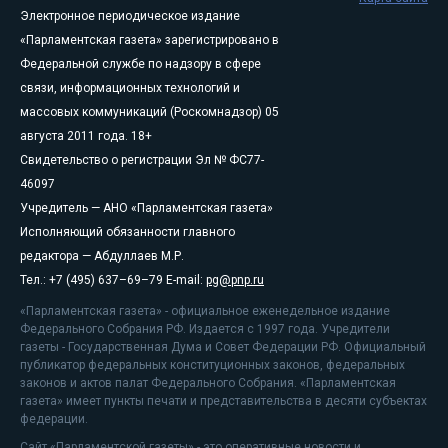
Электронное периодическое издание
«Парламентская газета» зарегистрировано в
Федеральной службе по надзору в сфере
связи, информационных технологий и
массовых коммуникаций (Роскомнадзор) 05
августа 2011 года. 18+
Свидетельство о регистрации Эл № ФС77-
46097
Учредитель — АНО «Парламентская газета»
Исполняющий обязанности главного
редактора — Абдуллаев М.Р.
Тел.: +7 (495) 637–69–79 E-mail:
pg@pnp.ru
«Парламентская газета» - официальное еженедельное издание
Федерального Собрания РФ. Издается с 1997 года. Учредители
газеты - Государственная Дума и Совет Федерации РФ. Официальный
публикатор федеральных конституционных законов, федеральных
законов и актов палат Федерального Собрания. «Парламентская
газета» имеет пункты печати и представительства в десяти субъектах
федерации.
Сайт «Парламентской газеты» - это оперативные новости и