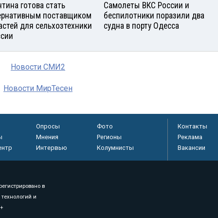
нтина готова стать
Самолеты ВКС России и
ернативным поставщиком
беспилотники поразили два
астей для сельхозтехники
судна в порту Одесса
ссии
Новости СМИ2
Новости МирТесен
Опросы
Фото
Контакты
ы
Мнения
Регионы
Реклама
ентр
Интервью
Колумнисты
Вакансии
регистрировано в
 технологий и
8+