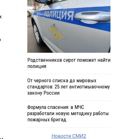
х
о
Родственников сирот поможет найти
полиция
От черного списка до мировых
стандартов: 25 лет антиотмывочному
закону России
Формула спасения: в МЧС
разработали новую методику работы
пожарных бригад
Новости СМИ2
ем