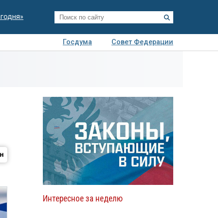
егодня»
Госдума
Совет Федерации
я
Авто
Недвижимость
Технологии
иза
Интересное за неделю