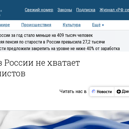
Свежий номер
Законы
Подписка
Журнал «РФ с
ия
и
 мире
Происшествия
Культура
Ещё
Медиацентр
Интервью
Колумнисты
Делова
оссии за год стало меньше на 409 тысяч человек
эксперт
яя пенсия по старости в России превысила 27,2 тысячи
сти предложили закрепить на уровне не ниже 40% от заработка
 России не хватает
листов
Читать нас в