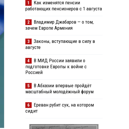
Как изменятся пенсии
1
работающих пенсионеров с 1 августа
Владимир Джабаров — о том,
2
зачем Европе Армения
Законы, вступающие в силу в
3
августе
В МИД России заявили о
4
подготовке Европы к войне с
Россией
В Абхазии впервые пройдёт
5
масштабный молодёжный форум
Ереван рубит сук, на котором
6
сидит