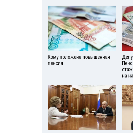
Кому положена повышенная
Депу
пенсия
Пенс
стаж
на н