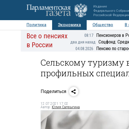
Издание
Федерального Собран
Российской Федераци
Политика
Экономика
Общество
В
Все о пенсиях
Фото
Авторы
Персоны
Мнения
Регионы
Пенсионеров в Р
08:17
Соцфонд: Средн
два дня назад
в России
Пенсию по старо
04.08.2026
Сельскому туризму в
профильных специа
Поделиться
12.07.2021 17:02
Автор:
Юлия Сапрыгина