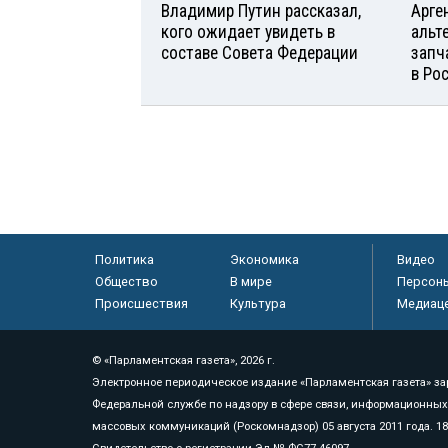
Владимир Путин рассказал,
Арге
кого ожидает увидеть в
альт
составе Совета Федерации
запч
в Ро
Политика
Экономика
Видео
Общество
В мире
Персон
Происшествия
Культура
Медиац
© «Парламентская газета», 2026 г.
Электронное периодическое издание «Парламентская газета» за
Федеральной службе по надзору в сфере связи, информационных
массовых коммуникаций (Роскомнадзор) 05 августа 2011 года. 1