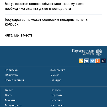
Августовское солнце обманчиво: почему коже
необходима защита даже в конце лета
Государство поможет сельским пекарям испечь
колобок
Ялта, мы вместе!
Политика
Экономика
Общество
В мире
Происшествия
Культура
Видео
Опросы
Фото
Персоны
Мнения
Регионы
Медиацентр
Интервью