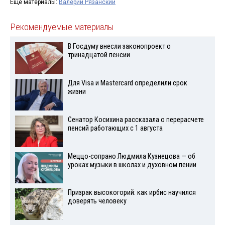
Ещё материалы:
Валерий Рязанский
Рекомендуемые материалы
В Госдуму внесли законопроект о
тринадцатой пенсии
Для Visа и Mastercard определили срок
жизни
Сенатор Косихина рассказала о перерасчете
пенсий работающих с 1 августа
Меццо-сопрано Людмила Кузнецова — об
уроках музыки в школах и духовном пении
Призрак высокогорий: как ирбис научился
доверять человеку