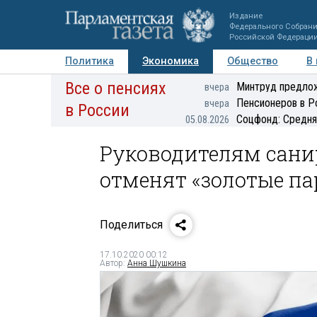
Издание
Федерального Собран
Российской Федераци
Политика
Экономика
Общество
В
Все о пенсиях
Фото
Авторы
Персоны
Мнения
Регионы
Минтруд предлож
вчера
Пенсионеров в Р
вчера
в России
Соцфонд: Средня
05.08.2026
Руководителям сан
отменят «золотые п
Поделиться
17.10.2020 00:12
Автор:
Анна Шушкина