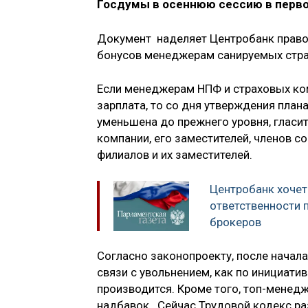
Госдумы в осеннюю сессию в перв
Документ наделяет Центробанк правом
бонусов менеджерам санируемых стра
Если менеджерам НПФ и страховых ком
зарплата, то со дня утверждения пла
уменьшена до прежнего уровня, гласит
компании, его заместителей, членов со
филиалов и их заместителей.
Центробанк хочет
ответственности 
брокеров
Согласно законопроекту, после начал
связи с увольнением, как по инициатив
производится. Кроме того, топ-менед
надбавок. Сейчас Трудовой кодекс ра