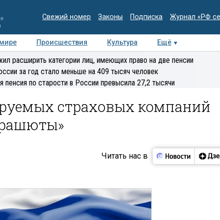
Свежий номер
Законы
Подписка
Журнал «РФ с
ия
и
 мире
Происшествия
Культура
Ещё
Медиацентр
Интервью
Колумнисты
Делова
ил расширить категории лиц, имеющих право на две пенсии
эксперт
оссии за год стало меньше на 409 тысяч человек
я пенсия по старости в России превысила 27,2 тысячи
ируемых страховых компаний
арашюты»
Читать нас в