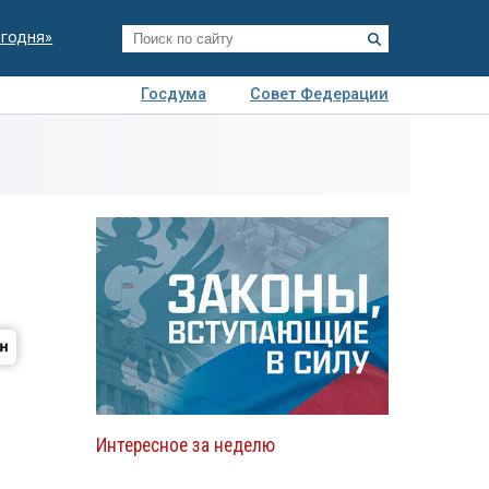
егодня»
Госдума
Совет Федерации
я
Авто
Недвижимость
Технологии
иза
Интересное за неделю