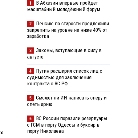
В Абхазии впервые пройдёт
1
масштабный молодёжный форум
Пенсию по старости предложили
2
закрепить на уровне не ниже 40% от
заработка
Законы, вступающие в силу в
3
августе
Путин расширил список лиц с
4
судимостью для заключения
контракта с ВС РФ
Сможет ли ИИ написать оперу и
5
спеть арию
ВС России поразили резервуары
6
с ГСМ в порту Одессы и буксир в
порту Николаева
ях