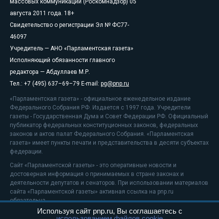
массовых коммуникаций (Роскомнадзор) 05
августа 2011 года. 18+
Свидетельство о регистрации Эл № ФС77-
46097
Учредитель — АНО «Парламентская газета»
Исполняющий обязанности главного
редактора — Абдуллаев М.Р.
Тел.: +7 (495) 637–69–79 E-mail:
pg@pnp.ru
«Парламентская газета» - официальное еженедельное издание
Федерального Собрания РФ. Издается с 1997 года. Учредители
газеты - Государственная Дума и Совет Федерации РФ. Официальный
публикатор федеральных конституционных законов, федеральных
законов и актов палат Федерального Собрания. «Парламентская
газета» имеет пункты печати и представительства в десяти субъектах
федерации.
Сайт «Парламентской газеты» - это оперативные новости и
достоверная информация о принимаемых в стране законах и
деятельности депутатов и сенаторов. При использовании материалов
сайта «Парламентской газеты» активная ссылка на pnp.ru
обязательна.
Используя сайт pnp.ru, Вы соглашаетесь с
На информационном ресурсе применяются
рекомендательные
использованием файлов cookie