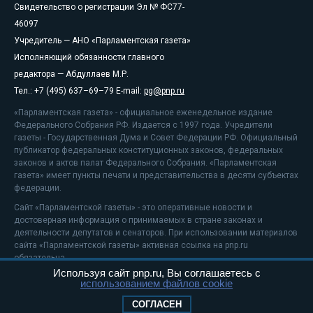
Свидетельство о регистрации Эл № ФС77-
46097
Учредитель — АНО «Парламентская газета»
Исполняющий обязанности главного
редактора — Абдуллаев М.Р.
Тел.: +7 (495) 637–69–79 E-mail:
pg@pnp.ru
«Парламентская газета» - официальное еженедельное издание
Федерального Собрания РФ. Издается с 1997 года. Учредители
газеты - Государственная Дума и Совет Федерации РФ. Официальный
публикатор федеральных конституционных законов, федеральных
законов и актов палат Федерального Собрания. «Парламентская
газета» имеет пункты печати и представительства в десяти субъектах
федерации.
Сайт «Парламентской газеты» - это оперативные новости и
достоверная информация о принимаемых в стране законах и
деятельности депутатов и сенаторов. При использовании материалов
сайта «Парламентской газеты» активная ссылка на pnp.ru
обязательна.
Используя сайт pnp.ru, Вы соглашаетесь с
На информационном ресурсе применяются
рекомендательные
использованием файлов cookie
технологии
Положение о защите персональных данных
СОГЛАСЕН