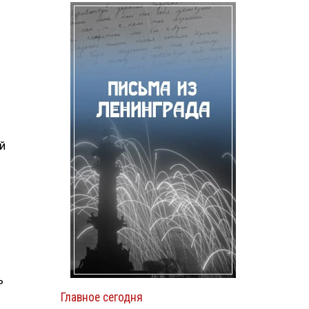
й
ь
Главное сегодня