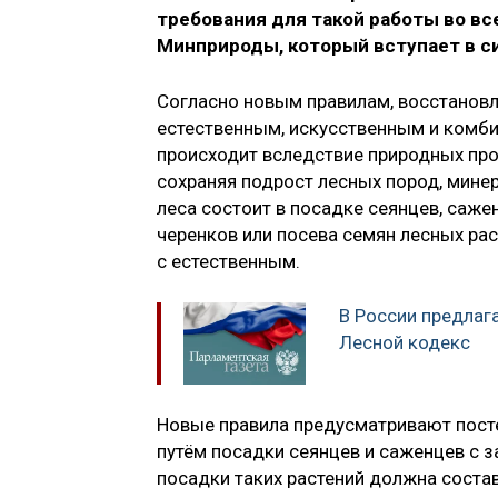
требования для такой работы во в
Минприроды, который вступает в си
Согласно новым правилам, восстановл
естественным, искусственным и комб
происходит вследствие природных про
сохраняя подрост лесных пород, мине
леса состоит в посадке сеянцев, саже
черенков или посева семян лесных ра
с естественным.
В России предлаг
Лесной кодекс
Новые правила предусматривают посте
путём посадки сеянцев и саженцев с 
посадки таких растений должна состав