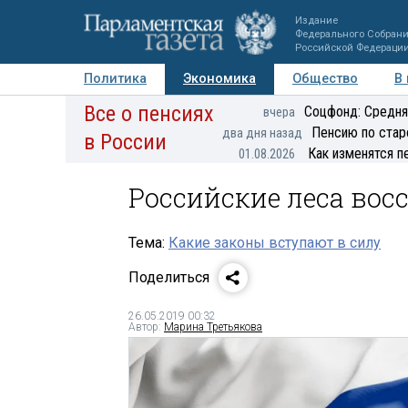
Издание
Федерального Собран
Российской Федераци
Политика
Экономика
Общество
В
Все о пенсиях
Фото
Авторы
Персоны
Мнения
Регионы
Соцфонд: Средня
вчера
Пенсию по стар
два дня назад
в России
Как изменятся п
01.08.2026
Российские леса во
Тема:
Какие законы вступают в силу
Поделиться
26.05.2019 00:32
Автор:
Марина Третьякова