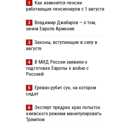
Как изменятся пенсии
1
работающих пенсионеров с 1 августа
Владимир Джабаров — о том,
2
зачем Европе Армения
Законы, вступающие в силу в
3
августе
В МИД России заявили о
4
подготовке Европы к войне с
Россией
Ереван рубит сук, на котором
5
сидит
Эксперт предрек крах попыток
6
киевского режима манипулировать
Трампом