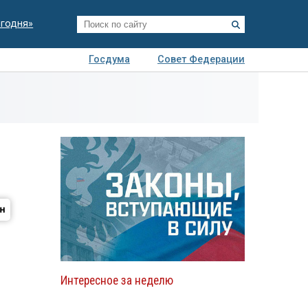
егодня»
Госдума
Совет Федерации
я
Авто
Недвижимость
Технологии
иза
Интересное за неделю