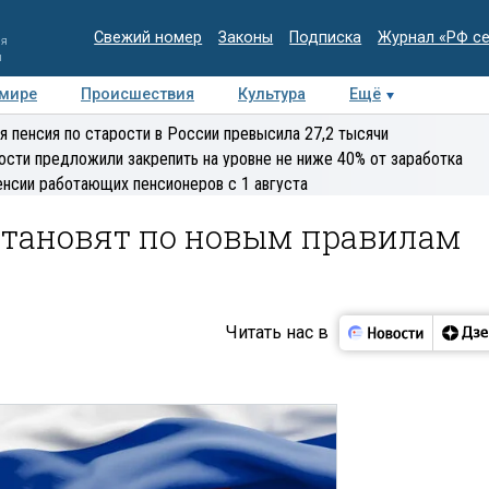
Свежий номер
Законы
Подписка
Журнал «РФ с
ия
и
 мире
Происшествия
Культура
Ещё
Медиацентр
Интервью
Колумнисты
Делова
я пенсия по старости в России превысила 27,2 тысячи
эксперт
ости предложили закрепить на уровне не ниже 40% от заработка
енсии работающих пенсионеров с 1 августа
сстановят по новым правилам
Читать нас в