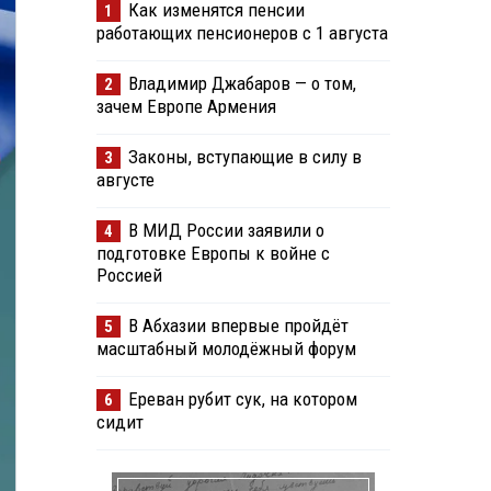
Как изменятся пенсии
1
работающих пенсионеров с 1 августа
Владимир Джабаров — о том,
2
зачем Европе Армения
Законы, вступающие в силу в
3
августе
В МИД России заявили о
4
подготовке Европы к войне с
Россией
В Абхазии впервые пройдёт
5
масштабный молодёжный форум
Ереван рубит сук, на котором
6
сидит