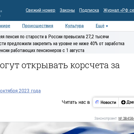
Свежий номер
Законы
Подписка
Журнал «РФ с
ия
и
 мире
Происшествия
Культура
Ещё
Медиацентр
Интервью
Колумнисты
Делова
яя пенсия по старости в России превысила 27,2 тысячи
эксперт
сти предложили закрепить на уровне не ниже 40% от заработка
енсии работающих пенсионеров с 1 августа
огут открывать корсчета за
октября 2023 года
Читать нас в
Законопроект:
№ 38458