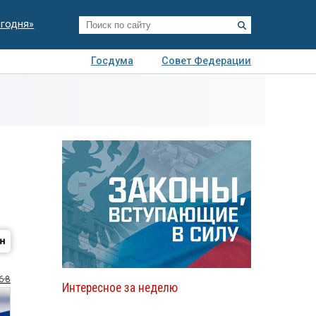
егодня»
Госдума
Совет Федерации
я
Авто
Недвижимость
Технологии
иза
6-8
Интересное за неделю