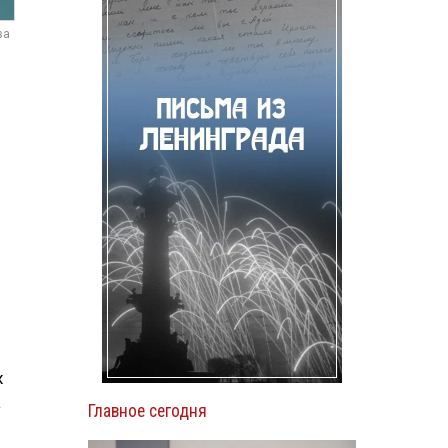
ва
ь
х
а
Главное сегодня