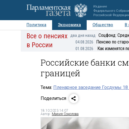
Издание
Федерального Собран
Российской Федераци
Политика
Экономика
Общество
В
Все о пенсиях
Фото
Авторы
Персоны
Мнения
Регионы
Соцфонд: Средн
два дня назад
Пенсию по старо
04.08.2026
в России
Как изменятся п
01.08.2026
Российские банки см
границей
Тема:
Пленарное заседание Госдумы 18 
Поделиться
18.10.2023 14:07
Автор:
Мария Соколова