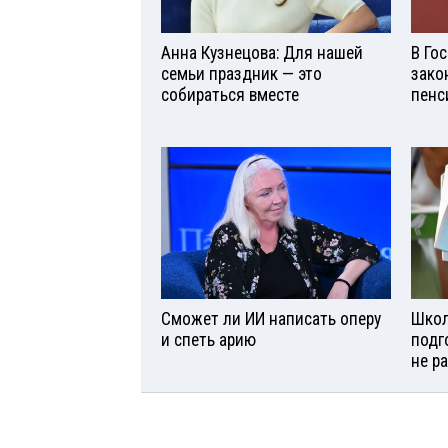
Анна Кузнецова: Для нашей
В Го
семьи праздник — это
зако
собираться вместе
пенс
Сможет ли ИИ написать оперу
Школ
и спеть арию
подг
не р