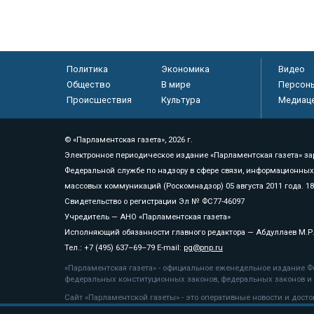
Политика
Экономика
Видео
Общество
В мире
Персон
Происшествия
Культура
Медиац
© «Парламентская газета», 2026 г.
Электронное периодическое издание «Парламентская газета» за
Федеральной службе по надзору в сфере связи, информационных
массовых коммуникаций (Роскомнадзор) 05 августа 2011 года. 1
Свидетельство о регистрации Эл № ФС77-46097
Учредитель — АНО «Парламентская газета»
Исполняющий обязанности главного редактора — Абдуллаев М.Р
Тел.: +7 (495) 637–69–79 E-mail:
pg@pnp.ru
«Парламентская газета» - официальное еженедельное издание Фе
федеральных конституционных законов, федеральных законов и а
Сайт «Парламентской газеты» - это оперативные новости и дост
«Парламентской газеты» активная ссылка на pnp.ru обязательна.