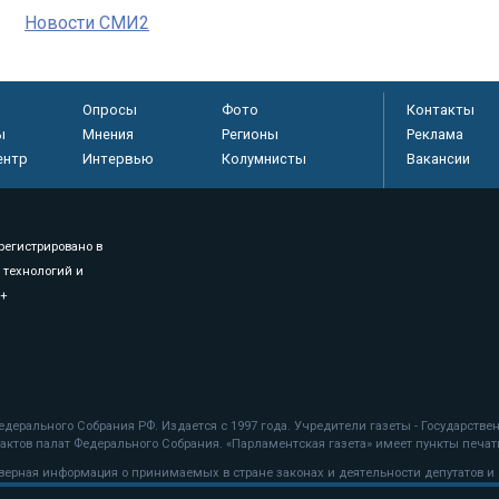
Новости СМИ2
Опросы
Фото
Контакты
ы
Мнения
Регионы
Реклама
ентр
Интервью
Колумнисты
Вакансии
регистрировано в
 технологий и
8+
.
дерального Собрания РФ. Издается с 1997 года. Учредители газеты - Государств
ктов палат Федерального Собрания. «Парламентская газета» имеет пункты печати
оверная информация о принимаемых в стране законах и деятельности депутатов и