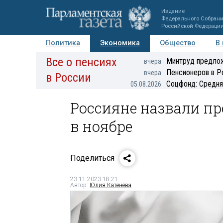
Издание
Федерального Собран
Российской Федераци
Политика
Экономика
Общество
В
Все о пенсиях
Фото
Авторы
Персоны
Мнения
Регионы
Минтруд предлож
вчера
Пенсионеров в Р
вчера
в России
Соцфонд: Средня
05.08.2026
Россияне назвали п
в ноябре
Поделиться
23.11.2023 18:21
Автор:
Юлия Катенёва