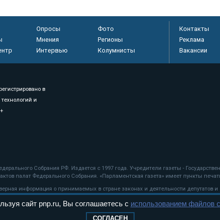
Опросы
Фото
Контакты
ы
Мнения
Регионы
Реклама
ентр
Интервью
Колумнисты
Вакансии
регистрировано в
 технологий и
8+
.
дерального Собрания РФ. Издается с 1997 года. Учредители газеты - Государств
ктов палат Федерального Собрания. «Парламентская газета» имеет пункты печати
оверная информация о принимаемых в стране законах и деятельности депутатов и
льзуя сайт pnp.ru, Вы соглашаетесь с
использованием файлов c
ехнологии
СОГЛАСЕН