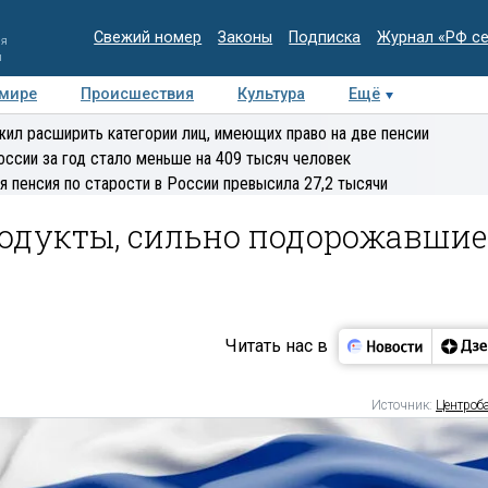
Свежий номер
Законы
Подписка
Журнал «РФ с
ия
и
 мире
Происшествия
Культура
Ещё
Медиацентр
Интервью
Колумнисты
Делова
ил расширить категории лиц, имеющих право на две пенсии
эксперт
оссии за год стало меньше на 409 тысяч человек
я пенсия по старости в России превысила 27,2 тысячи
родукты, сильно подорожавшие
Читать нас в
Источник:
Центроб