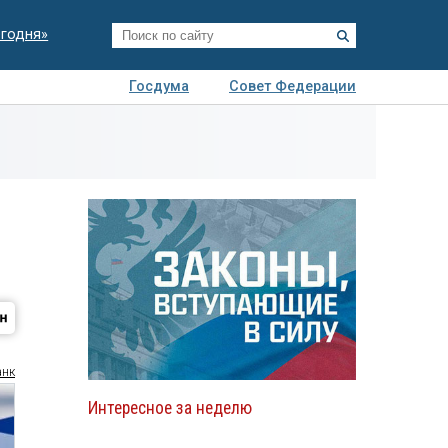
егодня»
Госдума
Совет Федерации
я
Авто
Недвижимость
Технологии
иза
анк
Интересное за неделю