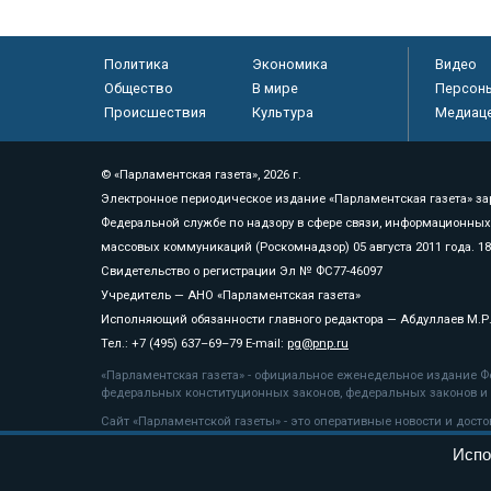
Политика
Экономика
Видео
Общество
В мире
Персон
Происшествия
Культура
Медиац
© «Парламентская газета», 2026 г.
Электронное периодическое издание «Парламентская газета» за
Федеральной службе по надзору в сфере связи, информационных
массовых коммуникаций (Роскомнадзор) 05 августа 2011 года. 1
Свидетельство о регистрации Эл № ФС77-46097
Учредитель — АНО «Парламентская газета»
Исполняющий обязанности главного редактора — Абдуллаев М.Р
Тел.: +7 (495) 637–69–79 E-mail:
pg@pnp.ru
«Парламентская газета» - официальное еженедельное издание Фе
федеральных конституционных законов, федеральных законов и а
Сайт «Парламентской газеты» - это оперативные новости и дост
«Парламентской газеты» активная ссылка на pnp.ru обязательна.
Испо
На информационном ресурсе применяются
рекомендательные т
Положение о защите персональных данных