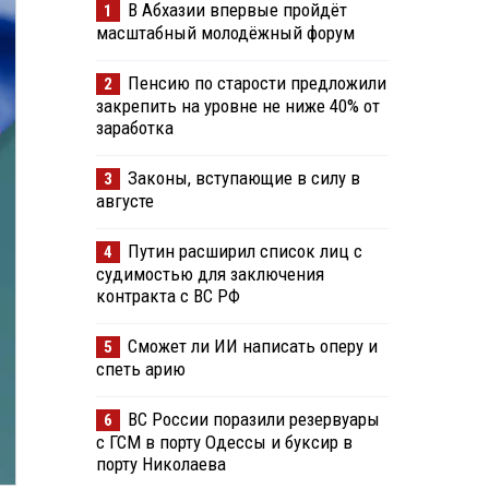
В Абхазии впервые пройдёт
1
масштабный молодёжный форум
Пенсию по старости предложили
2
закрепить на уровне не ниже 40% от
заработка
Законы, вступающие в силу в
3
августе
Путин расширил список лиц с
4
судимостью для заключения
контракта с ВС РФ
Сможет ли ИИ написать оперу и
5
спеть арию
ВС России поразили резервуары
6
с ГСМ в порту Одессы и буксир в
порту Николаева