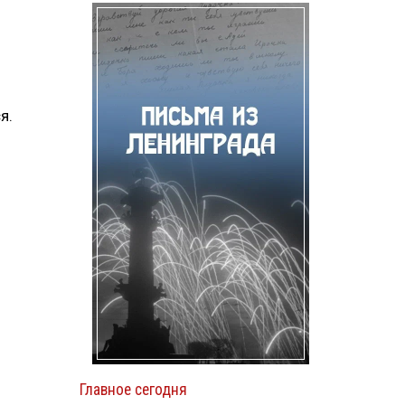
я.
я
Главное сегодня