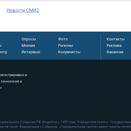
Новости СМИ2
Опросы
Фото
Контакты
ы
Мнения
Регионы
Реклама
ентр
Интервью
Колумнисты
Вакансии
регистрировано в
 технологий и
8+
.
дерального Собрания РФ. Издается с 1997 года. Учредители газеты - Государств
ктов палат Федерального Собрания. «Парламентская газета» имеет пункты печати