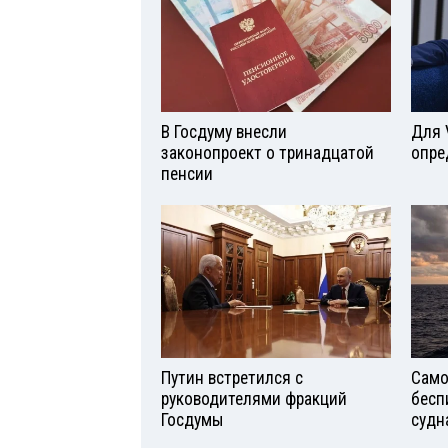
В Госдуму внесли
Для 
законопроект о тринадцатой
опре
пенсии
Путин встретился с
Само
руководителями фракций
бесп
Госдумы
судн