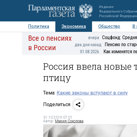
Издание
Федерального Собран
Российской Федераци
Политика
Экономика
Общество
В
Все о пенсиях
Фото
Авторы
Персоны
Мнения
Регионы
Соцфонд: Средня
вчера
Пенсию по стар
два дня назад
в России
Как изменятся п
01.08.2026
Россия ввела новые 
птицу
Тема:
Какие законы вступают в силу
Поделиться
31.10.2019 07:01
Автор:
Мария Соколова