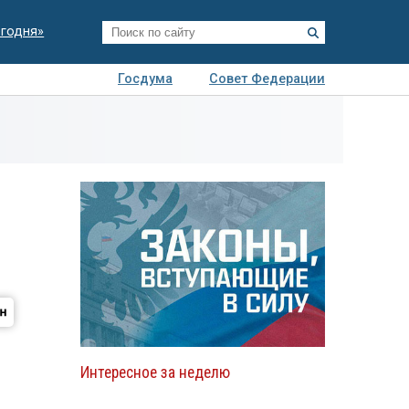
егодня»
Госдума
Совет Федерации
я
Авто
Недвижимость
Технологии
иза
Интересное за неделю