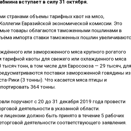
бмина вступает в силу 31 октября.
ми странами объемы тарифных квот на мясо,
Коллегии Евразийской экономической комиссии. Это
уемые товары облагаются таможенными пошлинами в
ъёма импорта ставки таможенных пошлин увеличиваютс
аждённого или замороженного мяса крупного рогатого
ъем тарифной квоты для свежего или охлажденного мяса
0 тысяч тонн, в том числе для Евросоюза — 29 тысяч, дл
 предусматриваются поставки замороженной говядины из
ста-Рики (3 тонны). Что касается мяса птицы и
мпортировать 364 тонны.
вли поручают с 20 до 31 декабря 2019 года провести
рговой деятельности в указанной области.
е лицензии должно быть принято в течение 5 рабочих
еторговой деятельности соответствующего заявления.