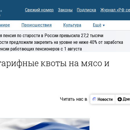
Свежий номер
Законы
Подписка
Журнал «РФ с
ия
и
 мире
Происшествия
Культура
Ещё
Медиацентр
Интервью
Колумнисты
Делова
я пенсия по старости в России превысила 27,2 тысячи
эксперт
ости предложили закрепить на уровне не ниже 40% от заработка
енсии работающих пенсионеров с 1 августа
тарифные квоты на мясо и
Читать нас в