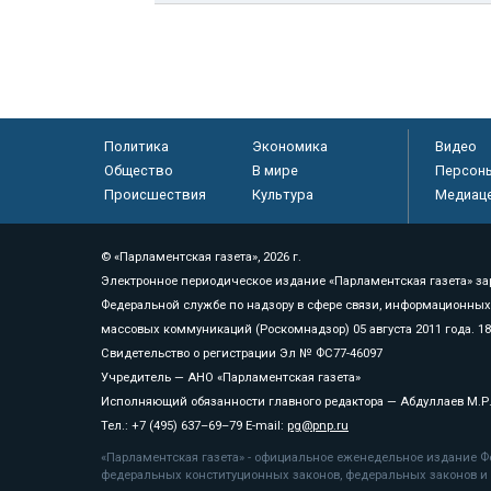
Политика
Экономика
Видео
Общество
В мире
Персон
Происшествия
Культура
Медиац
© «Парламентская газета», 2026 г.
Электронное периодическое издание «Парламентская газета» за
Федеральной службе по надзору в сфере связи, информационных
массовых коммуникаций (Роскомнадзор) 05 августа 2011 года. 1
Свидетельство о регистрации Эл № ФС77-46097
Учредитель — АНО «Парламентская газета»
Исполняющий обязанности главного редактора — Абдуллаев М.Р
Тел.: +7 (495) 637–69–79 E-mail:
pg@pnp.ru
«Парламентская газета» - официальное еженедельное издание Фе
федеральных конституционных законов, федеральных законов и а