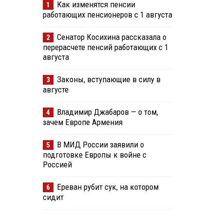
Как изменятся пенсии
1
работающих пенсионеров с 1 августа
Сенатор Косихина рассказала о
2
перерасчете пенсий работающих с 1
августа
Законы, вступающие в силу в
3
августе
Владимир Джабаров — о том,
4
зачем Европе Армения
В МИД России заявили о
5
подготовке Европы к войне с
Россией
Ереван рубит сук, на котором
6
сидит