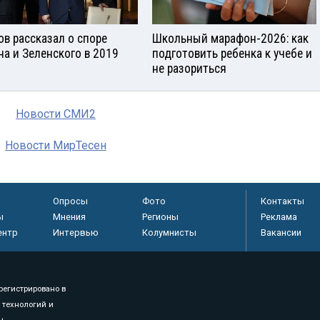
ов рассказал о споре
Школьный марафон-2026: как
на и Зеленского в 2019
подготовить ребенка к учебе и
не разориться
Новости СМИ2
Новости МирТесен
Опросы
Фото
Контакты
ы
Мнения
Регионы
Реклама
ентр
Интервью
Колумнисты
Вакансии
регистрировано в
 технологий и