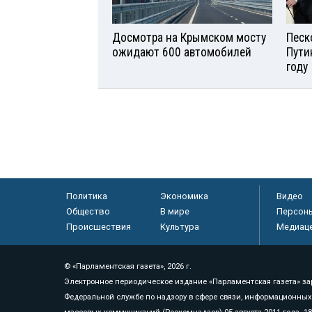
Досмотра на Крымском мосту
Песк
ожидают 600 автомобилей
Пути
году
Политика
Экономика
Видео
Общество
В мире
Персон
Происшествия
Культура
Медиац
© «Парламентская газета», 2026 г.
Электронное периодическое издание «Парламентская газета» за
Федеральной службе по надзору в сфере связи, информационных