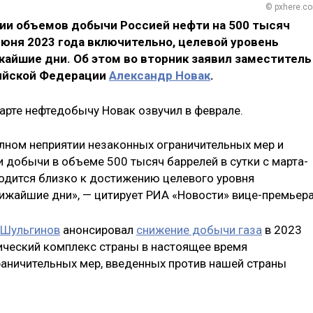
© pxhere.c
ии объемов добычи Россией нефти на 500 тысяч
июня 2023 года включительно, целевой уровень
айшие дни. Об этом во вторник заявил заместитель
ийской Федерации
Александр Новак
.
арте нефтедобычу Новак озвучил в феврале.
лном неприятии незаконных ограничительных мер и
 добычи в объеме 500 тысяч баррелей в сутки с марта-
одится близко к достижению целевого уровня
лижайшие дни», — цитирует РИА «Новости» вице-премьера
 Шульгинов
анонсировал
снижение добычи газа
в 2023
тический комплекс страны в настоящее время
раничительных мер, введенных против нашей страны