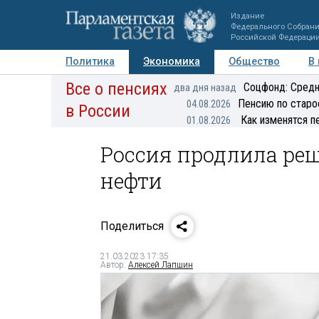
Издание
Федерального Собран
Российской Федераци
Политика
Экономика
Общество
В
Все о пенсиях
Фото
Авторы
Персоны
Мнения
Регионы
Соцфонд: Средн
два дня назад
Пенсию по старо
04.08.2026
в России
Как изменятся п
01.08.2026
Россия продлила ре
нефти
Поделиться
21.03.2023 17:35
Автор:
Алексей Лапшин