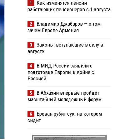
Как изменятся пенсии
1
работающих пенсионеров с 1 августа
Владимир Джабаров — о том,
2
зачем Европе Армения
Законы, вступающие в силу в
3
августе
В МИД России заявили о
4
подготовке Европы к войне с
Россией
В Абхазии впервые пройдёт
5
масштабный молодёжный форум
Ереван рубит сук, на котором
6
сидит