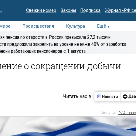
Свежий номер
Законы
Подписка
Журнал «РФ с
ия
и
 мире
Происшествия
Культура
Ещё
Медиацентр
Интервью
Колумнисты
Делова
яя пенсия по старости в России превысила 27,2 тысячи
эксперт
сти предложили закрепить на уровне не ниже 40% от заработка
енсии работающих пенсионеров с 1 августа
шение о сокращении добычи
Читать нас в
Источник:
РИА Ново