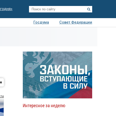
егодня»
Госдума
Совет Федерации
я
Авто
Недвижимость
Технологии
иза
сти
Интересное за неделю