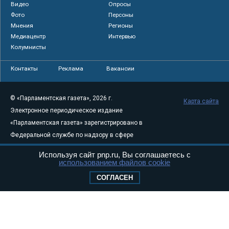
Видео
Опросы
Фото
Персоны
Мнения
Регионы
Медиацентр
Интервью
Колумнисты
Контакты
Реклама
Вакансии
© «Парламентская газета», 2026 г.
Карта сайта
Электронное периодическое издание
«Парламентская газета» зарегистрировано в
Федеральной службе по надзору в сфере
связи, информационных технологий и
Используя сайт pnp.ru, Вы соглашаетесь с
массовых коммуникаций (Роскомнадзор) 05
использованием файлов cookie
августа 2011 года. 18+
СОГЛАСЕН
Свидетельство о регистрации Эл № ФС77-
46097
Учредитель — АНО «Парламентская газета»
Исполняющий обязанности главного