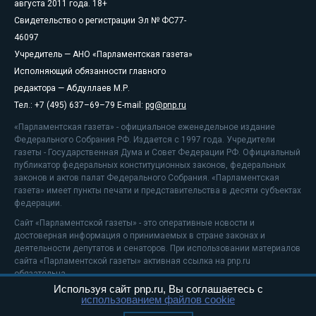
августа 2011 года. 18+
Свидетельство о регистрации Эл № ФС77-
46097
Учредитель — АНО «Парламентская газета»
Исполняющий обязанности главного
редактора — Абдуллаев М.Р.
Тел.: +7 (495) 637–69–79 E-mail:
pg@pnp.ru
«Парламентская газета» - официальное еженедельное издание
Федерального Собрания РФ. Издается с 1997 года. Учредители
газеты - Государственная Дума и Совет Федерации РФ. Официальный
публикатор федеральных конституционных законов, федеральных
законов и актов палат Федерального Собрания. «Парламентская
газета» имеет пункты печати и представительства в десяти субъектах
федерации.
Сайт «Парламентской газеты» - это оперативные новости и
достоверная информация о принимаемых в стране законах и
деятельности депутатов и сенаторов. При использовании материалов
сайта «Парламентской газеты» активная ссылка на pnp.ru
обязательна.
Используя сайт pnp.ru, Вы соглашаетесь с
На информационном ресурсе применяются
рекомендательные
использованием файлов cookie
технологии