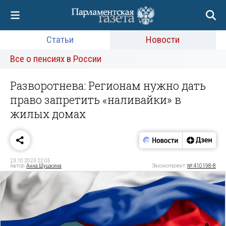
Статьи
Новости
Все о пенсиях в России
Разворотнева: Регионам нужно дать
право запретить «наливайки» в
жилых домах
23.10.2023 22:05
Автор:
Анна Шушкина
Законопроект:
№ 410198-8