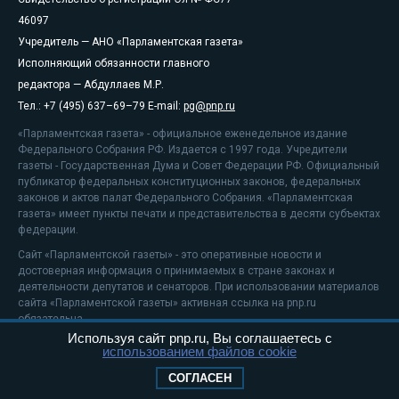
46097
Учредитель — АНО «Парламентская газета»
Исполняющий обязанности главного
редактора — Абдуллаев М.Р.
Тел.: +7 (495) 637–69–79 E-mail:
pg@pnp.ru
«Парламентская газета» - официальное еженедельное издание
Федерального Собрания РФ. Издается с 1997 года. Учредители
газеты - Государственная Дума и Совет Федерации РФ. Официальный
публикатор федеральных конституционных законов, федеральных
законов и актов палат Федерального Собрания. «Парламентская
газета» имеет пункты печати и представительства в десяти субъектах
федерации.
Сайт «Парламентской газеты» - это оперативные новости и
достоверная информация о принимаемых в стране законах и
деятельности депутатов и сенаторов. При использовании материалов
сайта «Парламентской газеты» активная ссылка на pnp.ru
обязательна.
Используя сайт pnp.ru, Вы соглашаетесь с
На информационном ресурсе применяются
рекомендательные
использованием файлов cookie
технологии
Положение о защите персональных данных
СОГЛАСЕН