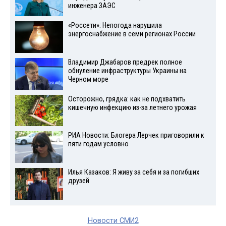
инженера ЗАЭС
«Россети»: Непогода нарушила
энергоснабжение в семи регионах России
Владимир Джабаров предрек полное
обнуление инфраструктуры Украины на
Черном море
Осторожно, грядка: как не подхватить
кишечную инфекцию из-за летнего урожая
РИА Новости: Блогера Лерчек приговорили к
пяти годам условно
Илья Казаков: Я живу за себя и за погибших
друзей
Новости СМИ2