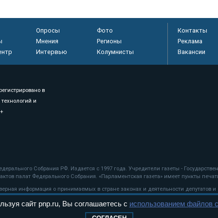
Опросы
Фото
Контакты
ы
Мнения
Регионы
Реклама
ентр
Интервью
Колумнисты
Вакансии
регистрировано в
 технологий и
8+
.
дерального Собрания РФ. Издается с 1997 года. Учредители газеты - Государств
ктов палат Федерального Собрания. «Парламентская газета» имеет пункты печати
оверная информация о принимаемых в стране законах и деятельности депутатов и
льзуя сайт pnp.ru, Вы соглашаетесь с
использованием файлов c
ехнологии