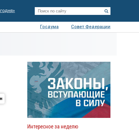
егодня»
Госдума
Совет Федерации
я
Авто
Недвижимость
Технологии
иза
Интересное за неделю