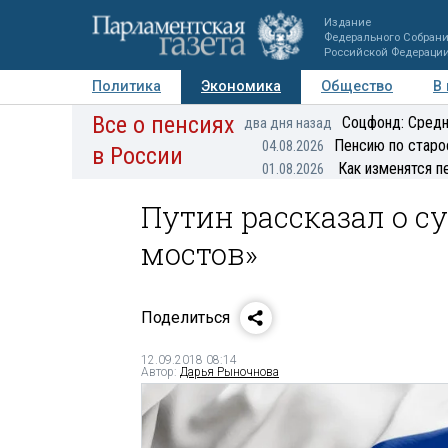
Издание
Федерального Собран
Российской Федераци
Политика
Экономика
Общество
В
Все о пенсиях
Фото
Авторы
Персоны
Мнения
Регионы
Соцфонд: Средн
два дня назад
Пенсию по старо
04.08.2026
в России
Как изменятся п
01.08.2026
Путин рассказал о с
мостов»
Поделиться
12.09.2018 08:14
Автор:
Дарья Рыночнова