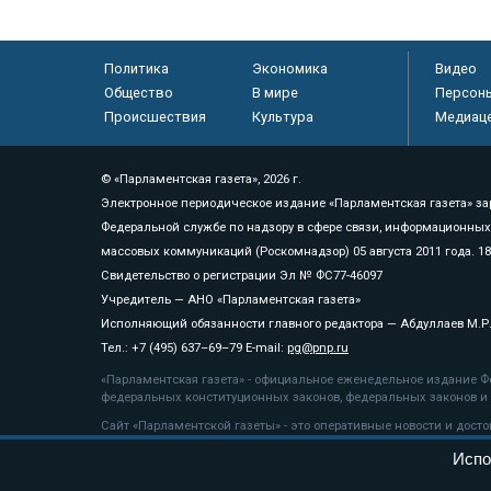
Политика
Экономика
Видео
Общество
В мире
Персон
Происшествия
Культура
Медиац
© «Парламентская газета», 2026 г.
Электронное периодическое издание «Парламентская газета» за
Федеральной службе по надзору в сфере связи, информационных
массовых коммуникаций (Роскомнадзор) 05 августа 2011 года. 1
Свидетельство о регистрации Эл № ФС77-46097
Учредитель — АНО «Парламентская газета»
Исполняющий обязанности главного редактора — Абдуллаев М.Р
Тел.: +7 (495) 637–69–79 E-mail:
pg@pnp.ru
«Парламентская газета» - официальное еженедельное издание Фе
федеральных конституционных законов, федеральных законов и а
Сайт «Парламентской газеты» - это оперативные новости и дост
«Парламентской газеты» активная ссылка на pnp.ru обязательна.
Испо
На информационном ресурсе применяются
рекомендательные т
Положение о защите персональных данных