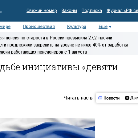
Свежий номер
Законы
Подписка
Журнал «РФ с
ия
и
 мире
Происшествия
Культура
Ещё
Медиацентр
Интервью
Колумнисты
Делова
яя пенсия по старости в России превысила 27,2 тысячи
эксперт
сти предложили закрепить на уровне не ниже 40% от заработка
енсии работающих пенсионеров с 1 августа
удьбе инициативы «девяти
Читать нас в