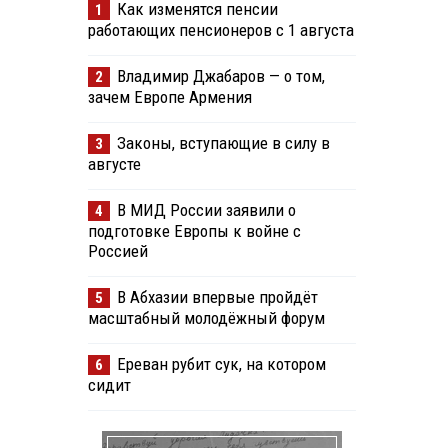
Как изменятся пенсии
1
работающих пенсионеров с 1 августа
Владимир Джабаров — о том,
2
зачем Европе Армения
Законы, вступающие в силу в
3
августе
В МИД России заявили о
4
подготовке Европы к войне с
Россией
В Абхазии впервые пройдёт
5
масштабный молодёжный форум
Ереван рубит сук, на котором
6
сидит