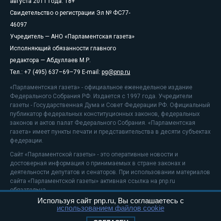
августа 2011 года. 18+
Свидетельство о регистрации Эл № ФС77-
46097
Учредитель — АНО «Парламентская газета»
Исполняющий обязанности главного
редактора — Абдуллаев М.Р.
Тел.: +7 (495) 637–69–79 E-mail:
pg@pnp.ru
«Парламентская газета» - официальное еженедельное издание
Федерального Собрания РФ. Издается с 1997 года. Учредители
газеты - Государственная Дума и Совет Федерации РФ. Официальный
публикатор федеральных конституционных законов, федеральных
законов и актов палат Федерального Собрания. «Парламентская
газета» имеет пункты печати и представительства в десяти субъектах
федерации.
Сайт «Парламентской газеты» - это оперативные новости и
достоверная информация о принимаемых в стране законах и
деятельности депутатов и сенаторов. При использовании материалов
сайта «Парламентской газеты» активная ссылка на pnp.ru
обязательна.
Используя сайт pnp.ru, Вы соглашаетесь с
На информационном ресурсе применяются
рекомендательные
использованием файлов cookie
технологии