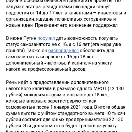
обучать основам бизнеса и продвигать проекты. По
задумке автора, резидентами площадки станут
подростки от 14 до 17 лет, а клиентами — инвесторы и
организации, ищущие талантливых сотрудников и
новые идеи. Президент его начинание поддержал.
В июне Путин
поручил
дать возможность получать
статус самозанятого не с 18, а с 16 лет (эта мера уже
принята). Также он
распорядился
обеспечить для
самозанятых в возрасте от 16 до 18 лет
дополнительный «налоговый капитал» на уплату
налога на профессиональный доход.
Речь идёт о предоставлении дополнительного
налогового капитала в размере одного МРОТ (12 130
рублей) молодым людям в возрасте до 18 лет,
которые впервые зарегистрируются как
самозанятые после 1 января 2021 года. В итоге общая
сумма льготы с учётом стандартного вычета 10 тысяч
рублей составит для юных предпринимателей 22 130
рублей. Эти деньги можно будет тратить на уплату
будущих налогов. Соответствующий законопроект