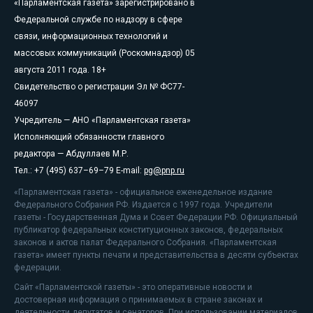
«Парламентская газета» зарегистрировано в
Федеральной службе по надзору в сфере
связи, информационных технологий и
массовых коммуникаций (Роскомнадзор) 05
августа 2011 года. 18+
Свидетельство о регистрации Эл № ФС77-
46097
Учредитель — АНО «Парламентская газета»
Исполняющий обязанности главного
редактора — Абдуллаев М.Р.
Тел.: +7 (495) 637–69–79 E-mail:
pg@pnp.ru
«Парламентская газета» - официальное еженедельное издание
Федерального Собрания РФ. Издается с 1997 года. Учредители
газеты - Государственная Дума и Совет Федерации РФ. Официальный
публикатор федеральных конституционных законов, федеральных
законов и актов палат Федерального Собрания. «Парламентская
газета» имеет пункты печати и представительства в десяти субъектах
федерации.
Сайт «Парламентской газеты» - это оперативные новости и
достоверная информация о принимаемых в стране законах и
деятельности депутатов и сенаторов. При использовании материалов